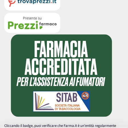
Cliccando il badge, puoi verificare che Farma.it è un'entità regolarmente