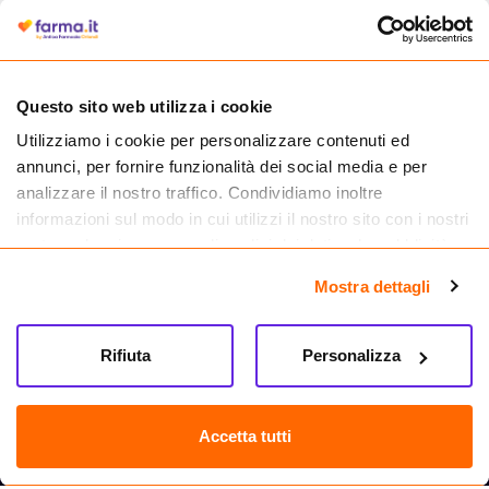
autorizzata dal Ministero della Salute a effettuare la vendita online di
medicinali.
Questo sito web utilizza i cookie
Utilizziamo i cookie per personalizzare contenuti ed
annunci, per fornire funzionalità dei social media e per
analizzare il nostro traffico. Condividiamo inoltre
informazioni sul modo in cui utilizzi il nostro sito con i nostri
partner che si occupano di analisi dei dati web, pubblicità e
social media, i quali potrebbero combinarle con altre
Mostra dettagli
informazioni che hai fornito loro o che hanno raccolto dal
tuo utilizzo dei loro servizi.
Seguici su
Rifiuta
Personalizza
Farma.it S.a.s. P. IVA 07417261216 REA: NA-884088
CREDITS
Accetta tutti
Sede legale Via delle Repubbliche Marinare 128, 80147 Napoli
Vendita online di medicinali senza obbligo di prescrizione effettuata tramite
esercizio autorizzato dal Ministero della Salute – Codice identificativo n. 016715