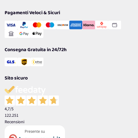
Privacy Policy
Tantissimi Sconti
Pagamenti Veloci & Sicuri
Cookie Policy
Transazione Sicura
Comunicazioni
Gestisci Cookie
Reso Facile e Veloce
Garanzia
Consegna Gratuita in 24/72h
Sito sicuro
4,7
/5
122.251
Recensioni