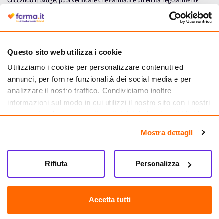
Cliccando il badge, puoi verificare che Farma.it è un'entità regolarmente
autorizzata dal Ministero della Salute a effettuare la vendita online di
medicinali.
Questo sito web utilizza i cookie
Utilizziamo i cookie per personalizzare contenuti ed
annunci, per fornire funzionalità dei social media e per
analizzare il nostro traffico. Condividiamo inoltre
informazioni sul modo in cui utilizzi il nostro sito con i nostri
partner che si occupano di analisi dei dati web, pubblicità e
social media, i quali potrebbero combinarle con altre
Mostra dettagli
informazioni che hai fornito loro o che hanno raccolto dal
tuo utilizzo dei loro servizi.
Seguici su
Rifiuta
Personalizza
Farma.it S.a.s. P. IVA 07417261216 REA: NA-884088
CREDITS
Accetta tutti
Sede legale Via delle Repubbliche Marinare 128, 80147 Napoli
Vendita online di medicinali senza obbligo di prescrizione effettuata tramite
esercizio autorizzato dal Ministero della Salute – Codice identificativo n. 016715