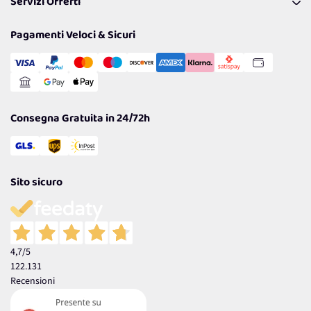
Servizi Offerti
Spedizioni
Resi
Politiche per la parità di genere
Privacy Policy
Tantissimi Sconti
Pagamenti Veloci & Sicuri
Cookie Policy
Transazione Sicura
Comunicazioni
Gestisci Cookie
Reso Facile e Veloce
Garanzia
Consegna Gratuita in 24/72h
Sito sicuro
4,7
/5
122.131
Recensioni