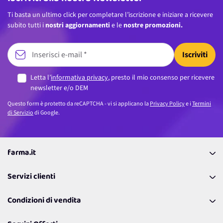
Ti basta un ultimo click per completare l’iscrizione e iniziare a ricevere
subito tutti i
nostri aggiornamenti
e le
nostre promozioni.
Iscriviti
Letta l’
informativa privacy
, presto il mio consenso per ricevere
newsletter e/o DEM
Questo form è protetto da reCAPTCHA - vi si applicano la
Privacy Policy
e i
Termini
di Servizio
di Google.
farma.it
La nostra Azienda
Servizi clienti
Coupon
Contattaci
Programma Fedeltà Farma Lovers
Condizioni di vendita
Richiamami
Lavora con noi
Pagamenti & Condizioni
FAQ
I nostri consigli