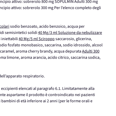
incipio attivo: sobrerolo 800 mg SOPULMIN Adulti 300 mg
ncipio attivo: sobrerolo 300 mg Per l’elenco completo degli
colari
sodio benzoato, acido benzoico, acqua per
idi semisintetici solidi
40 Mg/3 ml Soluzione da nebulizzare
iniettabili
40 Mg/5 ml Sciroppo
saccarosio, glicerina,
dio fosfato monobasico, saccarina, sodio idrossido, alcool
e caramel, aroma cherry brandy, acqua depurata
Adulti 300
 limone, aroma arancia, acido citrico, saccarina sodica,
 dell’apparato respiratorio.
i eccipienti elencati al paragrafo 6.1. Limitatamente alla
nte aspartame il prodotto è controindicato nei pazienti
 bambini di età inferiore ai 2 anni (per le forme orali e