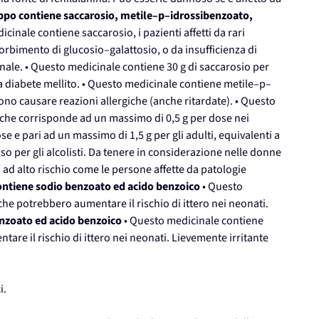
po contiene saccarosio, metile–p–idrossibenzoato,
cinale contiene saccarosio, i pazienti affetti da rari
sorbimento di glucosio–galattosio, o da insufficienza di
ale. • Questo medicinale contiene 30 g di saccarosio per
a diabete mellito. • Questo medicinale contiene metile–p–
o causare reazioni allergiche (anche ritardate). • Questo
) che corrisponde ad un massimo di 0,5 g per dose nei
se e pari ad un massimo di 1,5 g per gli adulti, equivalenti a
so per gli alcolisti. Da tenere in considerazione nelle donne
 ad alto rischio come le persone affette da patologie
ontiene sodio benzoato ed acido benzoico
• Questo
e potrebbero aumentare il rischio di ittero nei neonati.
nzoato ed acido benzoico
• Questo medicinale contiene
re il rischio di ittero nei neonati. Lievemente irritante
i.