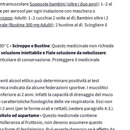
ia intramuscolare
Supposte bambini (oltre i due anni)
: 1–2 al
one per aerosol per ogni inalazione con maschera o
iroppo
: Adulti: 1–2 cucchiai 2 volte al dì; Bambini oltre i 2
rale (Bustine 300 mg Adulti)
: 2 bustine al dì. Sciogliere il
30° C •
Sciroppo e Bustine
: Questo medicinale non richiede
e soluzione iniettabile e Fiale soluzione da nebulizzare
:
ticolare di conservazione. Proteggere il medicinale
nenti alcool etilico può determinare positività ai test
mica indicata da alcune federazioni sportive. I mucolitici
feriore ai 2 anni. Infatti la capacità di drenaggio del muco
 caratteristiche fisiologiche delle vie respiratorie. Essi non
2 anni (per le forme orali e rettali).(vedere paragrafo 4.3.).
bitolo ed aspartame
• Questo medicinale contiene
i intolleranza al fruttosio, non devono assumere questo
 fonte di fenilalanina. Può esserle dannoso se è affetto da