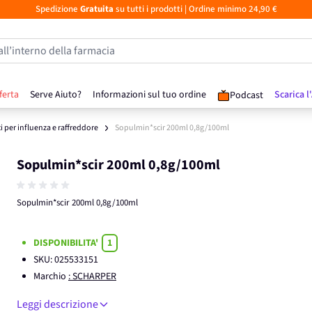
Spedizione
Gratuita
su tutti i prodotti
| Ordine minimo 24,90 €
all’interno della farmacia
ferta
Serve Aiuto?
Informazioni sul tuo ordine
Scarica l
Podcast
 per influenza e raffreddore
Sopulmin*scir 200ml 0,8g/100ml
Sopulmin*scir 200ml 0,8g/100ml
Sopulmin*scir 200ml 0,8g/100ml
DISPONIBILITA'
1
SKU:
025533151
Marchio
: SCHARPER
Leggi descrizione