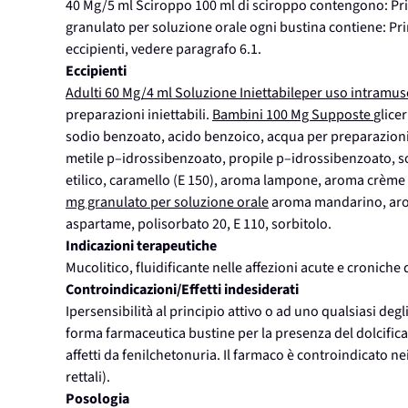
40 Mg/5 ml Sciroppo 100 ml di sciroppo contengono: Pr
granulato per soluzione orale ogni bustina contiene: Pri
eccipienti, vedere paragrafo 6.1.
Eccipienti
Adulti 60 Mg/4 ml Soluzione Iniettabileper uso intramus
preparazioni iniettabili.
Bambini 100 Mg Supposte
glicer
sodio benzoato, acido benzoico, acqua per preparazioni 
metile p–idrossibenzoato, propile p–idrossibenzoato, so
etilico, caramello (E 150), aroma lampone, aroma crèm
mg granulato per soluzione orale
aroma mandarino, aroma
aspartame, polisorbato 20, E 110, sorbitolo.
Indicazioni terapeutiche
Mucolitico, fluidificante nelle affezioni acute e croniche
Controindicazioni/Effetti indesiderati
Ipersensibilità al principio attivo o ad uno qualsiasi degl
forma farmaceutica bustine per la presenza del dolcifica
affetti da fenilchetonuria. Il farmaco è controindicato nei
rettali).
Posologia