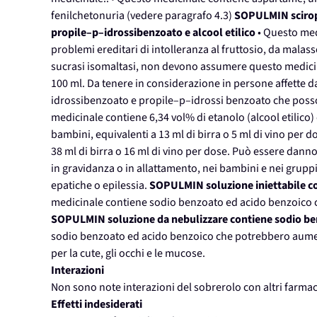
fenilchetonuria (vedere paragrafo 4.3)
SOPULMIN scirop
propile–p–idrossibenzoato e alcool etilico
• Questo medi
problemi ereditari di intolleranza al fruttosio, da malas
sucrasi isomaltasi, non devono assumere questo medicin
100 ml. Da tenere in considerazione in persone affette d
idrossibenzoato e propile–p–idrossi benzoato che posson
medicinale contiene 6,34 vol% di etanolo (alcool etilico
bambini, equivalenti a 13 ml di birra o 5 ml di vino per do
38 ml di birra o 16 ml di vino per dose. Può essere danno
in gravidanza o in allattamento, nei bambini e nei gruppi
epatiche o epilessia.
SOPULMIN soluzione iniettabile c
medicinale contiene sodio benzoato ed acido benzoico ch
SOPULMIN soluzione da nebulizzare contiene sodio be
sodio benzoato ed acido benzoico che potrebbero aumenta
per la cute, gli occhi e le mucose.
Interazioni
Non sono note interazioni del sobrerolo con altri farmac
Effetti indesiderati