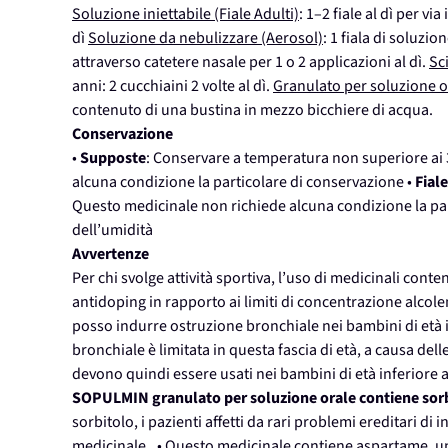
Soluzione iniettabile (Fiale Adulti)
: 1–2 fiale al dì per v
dì
Soluzione da nebulizzare (Aerosol)
: 1 fiala di soluzi
attraverso catetere nasale per 1 o 2 applicazioni al dì.
Sc
anni: 2 cucchiaini 2 volte al dì.
Granulato per soluzione o
contenuto di una bustina in mezzo bicchiere di acqua.
Conservazione
•
Supposte
: Conservare a temperatura non superiore ai 
alcuna condizione la particolare di conservazione •
Fial
Questo medicinale non richiede alcuna condizione la par
dell’umidità
Avvertenze
Per chi svolge attività sportiva, l’uso di medicinali conte
antidoping in rapporto ai limiti di concentrazione alcole
posso indurre ostruzione bronchiale nei bambini di età in
bronchiale è limitata in questa fascia di età, a causa delle
devono quindi essere usati nei bambini di età inferiore ai 
SOPULMIN granulato per soluzione orale contiene sor
sorbitolo, i pazienti affetti da rari problemi ereditari d
medicinale.. • Questo medicinale contiene aspartame, una