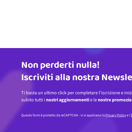
Non perderti nulla!
Indirizzo email
Iscriviti alla nostra Newsl
Ti basta un ultimo click per completare l’iscrizione e iniz
subito tutti i
nostri aggiornamenti
e le
nostre promozio
Questo form è protetto da reCAPTCHA - vi si applicano la
Privacy Policy
e i
T