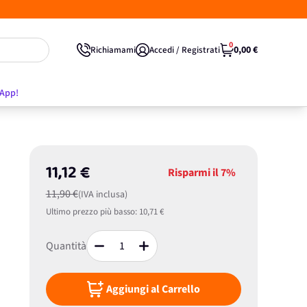
0
0,00 €
Richiamami
Accedi / Registrati
'App!
11,12 €
Risparmi il
7%
11,90 €
(IVA inclusa)
Ultimo prezzo più basso:
10,71 €
Quantità
Aggiungi al Carrello