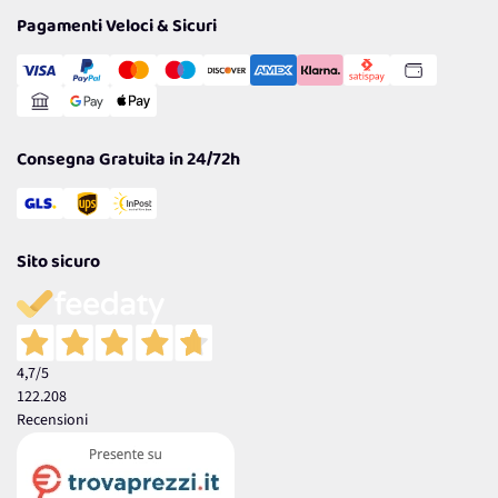
Tantissimi Sconti
Pagamenti Veloci & Sicuri
Cookie Policy
Transazione Sicura
Comunicazioni
Gestisci Cookie
Reso Facile e Veloce
Garanzia
Consegna Gratuita in 24/72h
Sito sicuro
4,7
/5
122.208
Recensioni