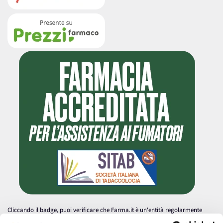
Cliccando il badge, puoi verificare che Farma.it è un'entità regolarmente
autorizzata dal Ministero della Salute a effettuare la vendita online di