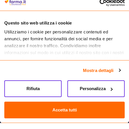
medicinali.
Questo sito web utilizza i cookie
Utilizziamo i cookie per personalizzare contenuti ed
annunci, per fornire funzionalità dei social media e per
analizzare il nostro traffico. Condividiamo inoltre
informazioni sul modo in cui utilizzi il nostro sito con i nostri
partner che si occupano di analisi dei dati web, pubblicità e
social media, i quali potrebbero combinarle con altre
Mostra dettagli
informazioni che hai fornito loro o che hanno raccolto dal
tuo utilizzo dei loro servizi.
Seguici su
Rifiuta
Personalizza
Farma.it S.a.s. P. IVA 07417261216 REA: NA-884088
CREDITS
Accetta tutti
Sede legale Via delle Repubbliche Marinare 128, 80147 Napoli
Vendita online di medicinali senza obbligo di prescrizione effettuata tramite
esercizio autorizzato dal Ministero della Salute – Codice identificativo n. 016715