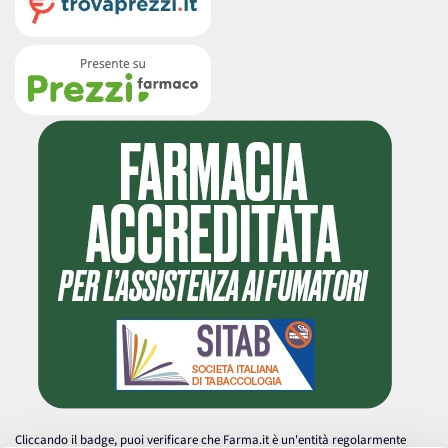
Cliccando il badge, puoi verificare che Farma.it è un'entità regolarmente