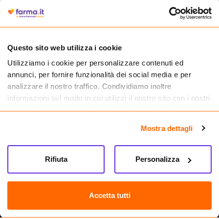
autorizzata dal Ministero della Salute a effettuare la vendita online di
medicinali.
Questo sito web utilizza i cookie
Utilizziamo i cookie per personalizzare contenuti ed
annunci, per fornire funzionalità dei social media e per
analizzare il nostro traffico. Condividiamo inoltre
informazioni sul modo in cui utilizzi il nostro sito con i nostri
partner che si occupano di analisi dei dati web, pubblicità e
social media, i quali potrebbero combinarle con altre
Mostra dettagli
informazioni che hai fornito loro o che hanno raccolto dal
tuo utilizzo dei loro servizi.
Seguici su
Rifiuta
Personalizza
Farma.it S.a.s. P. IVA 07417261216 REA: NA-884088
CREDITS
Accetta tutti
Sede legale Via delle Repubbliche Marinare 128, 80147 Napoli
Vendita online di medicinali senza obbligo di prescrizione effettuata tramite
esercizio autorizzato dal Ministero della Salute – Codice identificativo n. 016715