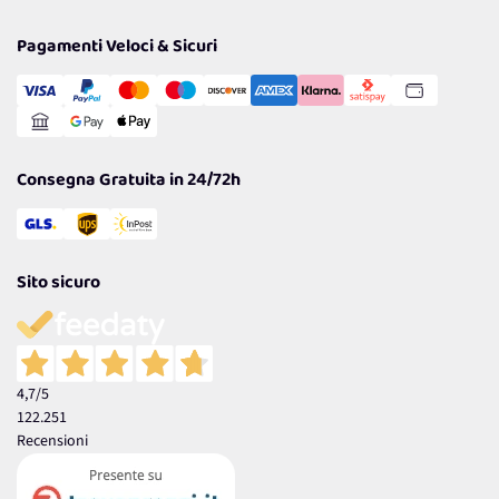
Privacy Policy
Tantissimi Sconti
Pagamenti Veloci & Sicuri
Cookie Policy
Transazione Sicura
Comunicazioni
Gestisci Cookie
Reso Facile e Veloce
Garanzia
Consegna Gratuita in 24/72h
Sito sicuro
4,7
/5
122.251
Recensioni