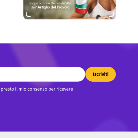
Iscriviti
, presto il mio consenso per ricevere