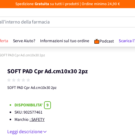
Spedizione
Gratuita
su tutti i prodotti
| Ordine minimo 24,90 €
all’interno della farmacia
ferta
Serve Aiuto?
Informazioni sul tuo ordine
Scarica l
Podcast
SOFT PAD Cpr Ad.cm10x30 2pz
SOFT PAD Cpr Ad.cm10x30 2pz
SOFT PAD Cpr Ad.cm10x30 2pz
DISPONIBILITA'
9
SKU:
902577461
Marchio
: SAFETY
Leggi descrizione