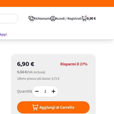
0
0,00 €
Richiamami
Accedi / Registrati
'App!
6,90 €
Risparmi il
27%
9,50 €
(IVA inclusa)
Ultimo prezzo più basso:
6,72 €
Quantità
Aggiungi al Carrello