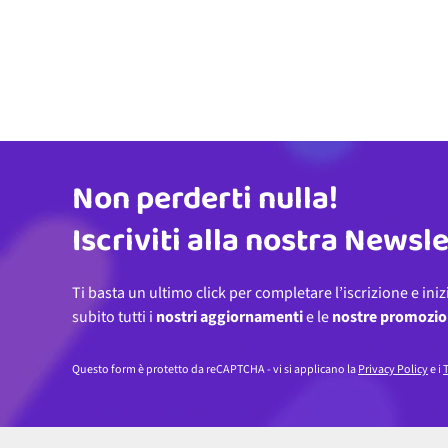
Non perderti nulla!
Indirizzo email
Iscriviti alla nostra Newsl
Ti basta un ultimo click per completare l’iscrizione e iniz
subito tutti i
nostri aggiornamenti
e le
nostre promozio
Questo form è protetto da reCAPTCHA - vi si applicano la
Privacy Policy
e i
T