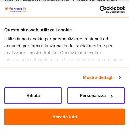
autorizzata dal Ministero della Salute a effettuare la vendita online di
medicinali.
Questo sito web utilizza i cookie
Utilizziamo i cookie per personalizzare contenuti ed
annunci, per fornire funzionalità dei social media e per
analizzare il nostro traffico. Condividiamo inoltre
informazioni sul modo in cui utilizzi il nostro sito con i nostri
partner che si occupano di analisi dei dati web, pubblicità e
social media, i quali potrebbero combinarle con altre
Mostra dettagli
informazioni che hai fornito loro o che hanno raccolto dal
tuo utilizzo dei loro servizi.
Seguici su
Rifiuta
Personalizza
Farma.it S.a.s. P. IVA 07417261216 REA: NA-884088
CREDITS
Accetta tutti
Sede legale Via delle Repubbliche Marinare 128, 80147 Napoli
Vendita online di medicinali senza obbligo di prescrizione effettuata tramite
esercizio autorizzato dal Ministero della Salute – Codice identificativo n. 016715