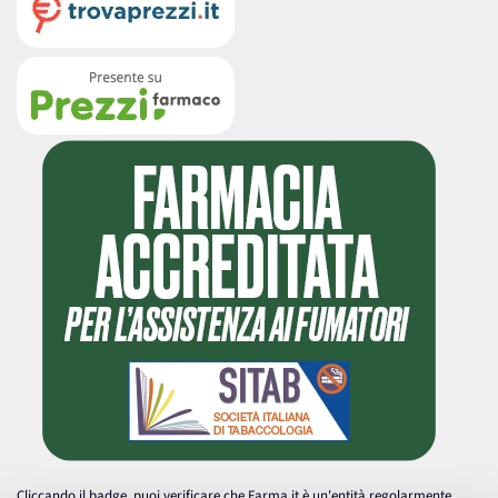
Cliccando il badge, puoi verificare che Farma.it è un'entità regolarmente