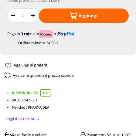
Ultimo prezzo più basso:
11,00 €
Aggiungi
Quantità
Paga in
3 rate
con
o
Ordine minimo
24,90 €
Aggiungi ai preferiti
Avvisami quando il prezzo scende
DISPONIBILITA'
10+
SKU:
039427063
Marchio
: PHARMAIDEA
Leggi descrizione
Reso facile e veloce
Pagamenti Sicuri al 100%