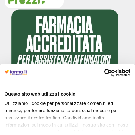
Questo sito web utilizza i cookie
Utilizziamo i cookie per personalizzare contenuti ed
Cliccando il badge, puoi verificare che Farma.it è un'entità regolarmente
annunci, per fornire funzionalità dei social media e per
autorizzata dal Ministero della Salute a effettuare la vendita online di
medicinali.
analizzare il nostro traffico. Condividiamo inoltre
informazioni sul modo in cui utilizzi il nostro sito con i nostri
partner che si occupano di analisi dei dati web, pubblicità e