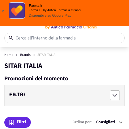
Scegli i solari Eucerin!
Farma.it
Salta al contenuto
Farma.it - by Antica Farmacia Orlandi
x
Disponibile su
Google Play
0
Cerca all’interno della farmacia
Home
Brands
SITAR ITALIA
SITAR ITALIA
Promozioni del momento
FILTRI
Filtri
Ordina per: