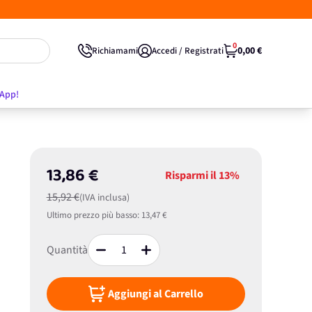
0
0,00 €
Richiamami
Accedi / Registrati
'App!
13,86 €
Risparmi il
13%
15,92 €
(IVA inclusa)
Ultimo prezzo più basso:
13,47 €
Quantità
Aggiungi al Carrello