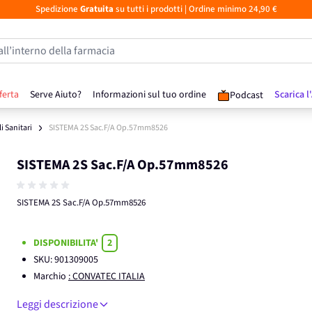
Spedizione
Gratuita
su tutti i prodotti
| Ordine minimo 24,90 €
all’interno della farmacia
ferta
Serve Aiuto?
Informazioni sul tuo ordine
Scarica l
Podcast
li Sanitari
SISTEMA 2S Sac.F/A Op.57mm8526
SISTEMA 2S Sac.F/A Op.57mm8526
SISTEMA 2S Sac.F/A Op.57mm8526
DISPONIBILITA'
2
SKU:
901309005
Marchio
: CONVATEC ITALIA
Leggi descrizione