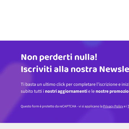
Non perderti nulla!
Indirizzo email
Iscriviti alla nostra Newsl
Ti basta un ultimo click per completare l’iscrizione e iniz
subito tutti i
nostri aggiornamenti
e le
nostre promozio
Questo form è protetto da reCAPTCHA - vi si applicano la
Privacy Policy
e i
T