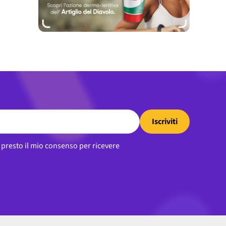
Iscriviti
, presto il mio consenso per ricevere