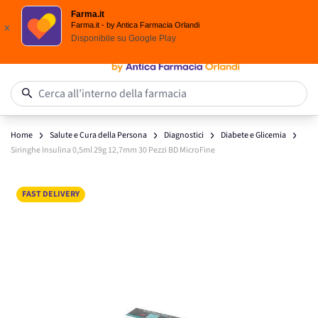
Spedizione
Gratuita
| Ordine minimo 24,90 €
Farma.it
Salta al contenuto
Farma.it - by Antica Farmacia Orlandi
x
Disponibile su
Google Play
0
Cerca all’interno della farmacia
Home
Salute e Cura della Persona
Diagnostici
Diabete e Glicemia
Siringhe Insulina 0,5ml 29g 12,7mm 30 Pezzi BD MicroFine
Main image
Click to view image in fullscreen
FAST DELIVERY