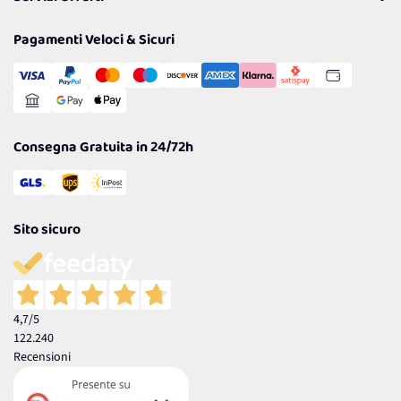
Resi
Politiche per la parità di genere
Privacy Policy
Tantissimi Sconti
Pagamenti Veloci & Sicuri
Cookie Policy
Transazione Sicura
Comunicazioni
Gestisci Cookie
Reso Facile e Veloce
Garanzia
Consegna Gratuita in 24/72h
Sito sicuro
4,7
/5
122.240
Recensioni