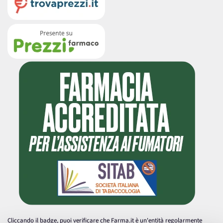
Cliccando il badge, puoi verificare che Farma.it è un'entità regolarmente