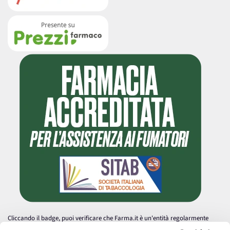
Cliccando il badge, puoi verificare che Farma.it è un'entità regolarmente
autorizzata dal Ministero della Salute a effettuare la vendita online di