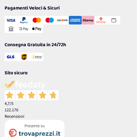
Privacy Policy
Tantissimi Sconti
Pagamenti Veloci & Sicuri
Cookie Policy
Transazione Sicura
Comunicazioni
Gestisci Cookie
Reso Facile e Veloce
Garanzia
Consegna Gratuita in 24/72h
Sito sicuro
4,7
/5
122.176
Recensioni