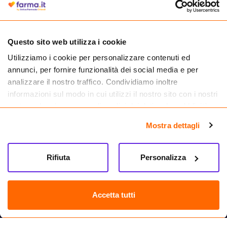
medicinali.
Questo sito web utilizza i cookie
Utilizziamo i cookie per personalizzare contenuti ed
annunci, per fornire funzionalità dei social media e per
analizzare il nostro traffico. Condividiamo inoltre
informazioni sul modo in cui utilizzi il nostro sito con i nostri
partner che si occupano di analisi dei dati web, pubblicità e
social media, i quali potrebbero combinarle con altre
Mostra dettagli
informazioni che hai fornito loro o che hanno raccolto dal
tuo utilizzo dei loro servizi.
Seguici su
Rifiuta
Personalizza
Farma.it S.a.s. P. IVA 07417261216 REA: NA-884088
CREDITS
Accetta tutti
Sede legale Via delle Repubbliche Marinare 128, 80147 Napoli
Vendita online di medicinali senza obbligo di prescrizione effettuata tramite
esercizio autorizzato dal Ministero della Salute – Codice identificativo n. 016715