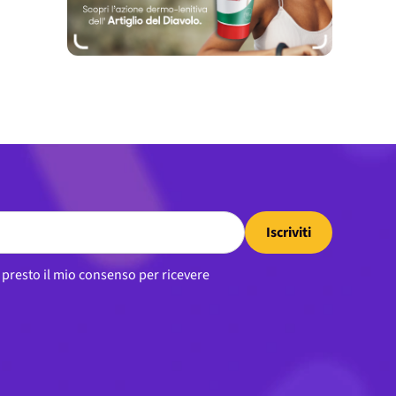
Iscriviti
, presto il mio consenso per ricevere