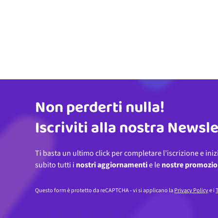
Non perderti nulla!
Indirizzo email
Iscriviti alla nostra Newsl
Ti basta un ultimo click per completare l’iscrizione e iniz
subito tutti i
nostri aggiornamenti
e le
nostre promozio
Questo form è protetto da reCAPTCHA - vi si applicano la
Privacy Policy
e i
T