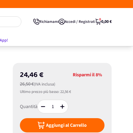
0
0,00 €
Richiamami
Accedi / Registrati
'App!
24,46 €
Risparmi il
8%
26,50 €
(IVA inclusa)
Ultimo prezzo più basso:
22,56 €
Quantità
Aggiungi al Carrello