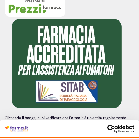
Cliccando il badge, puoi verificare che Farma.it è un'entità regolarmente
autorizzata dal Ministero della Salute a effettuare la vendita online di
medicinali.