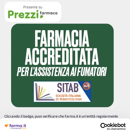
Cliccando il badge, puoi verificare che Farma.it è un'entità regolarmente
autorizzata dal Ministero della Salute a effettuare la vendita online di
medicinali.