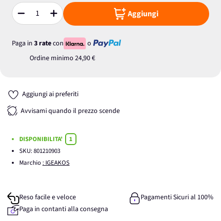
Aggiungi
Quantità
Paga in
3 rate
con
o
Ordine minimo
24,90 €
Aggiungi ai preferiti
Avvisami quando il prezzo scende
DISPONIBILITA'
1
SKU:
801210903
Marchio
: IGEAKOS
Reso facile e veloce
Pagamenti Sicuri al 100%
Paga in contanti alla consegna