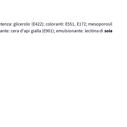
stenza: glicerolo (E422); coloranti: E551, E172; mesoporosil
te: cera d'api gialla (E901); emulsionante: lecitina di
soia