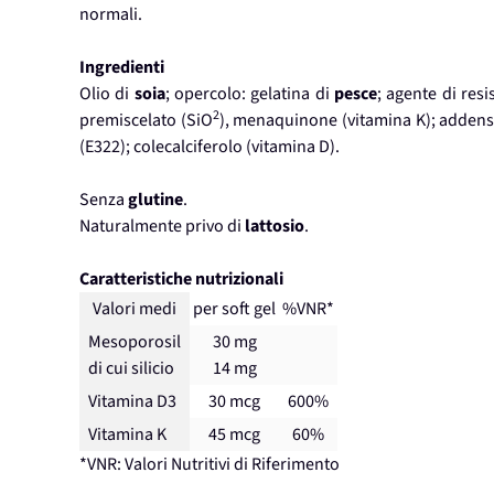
normali.
Ingredienti
Olio di
soia
; opercolo: gelatina di
pesce
; agente di resi
2
premiscelato (SiO
), menaquinone (vitamina K); addensan
(E322); colecalciferolo (vitamina D).
Senza
glutine
.
Naturalmente privo di
lattosio
.
Caratteristiche nutrizionali
Valori medi
per soft gel
%VNR*
Mesoporosil
30 mg
di cui silicio
14 mg
Vitamina D3
30 mcg
600%
Vitamina K
45 mcg
60%
*VNR: Valori Nutritivi di Riferimento