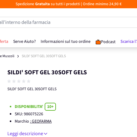
Spedizione
Gratuita
su tutti i prodotti
| Ordine minimo 24,90 €
all’interno della farmacia
ferta
Serve Aiuto?
Informazioni sul tuo ordine
Scarica l
Podcast
 e Muscoli
SILDI' SOFT GEL 30SOFT GELS
SILDI' SOFT GEL 30SOFT GELS
SILDI' SOFT GEL 30SOFT GELS
DISPONIBILITA'
10+
SKU:
986075226
Marchio
: GEOFARMA
Leggi descrizione