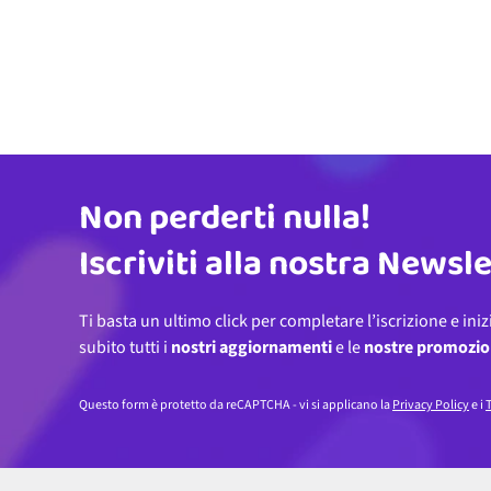
Non perderti nulla!
Indirizzo email
Iscriviti alla nostra Newsl
Ti basta un ultimo click per completare l’iscrizione e iniz
subito tutti i
nostri aggiornamenti
e le
nostre promozio
Questo form è protetto da reCAPTCHA - vi si applicano la
Privacy Policy
e i
T