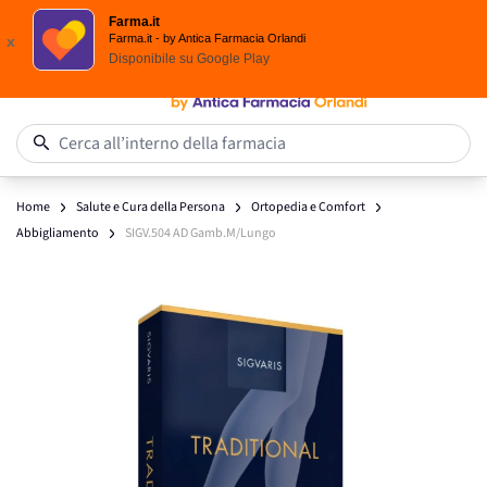
Scegli i solari Eucerin!
Farma.it
Salta al contenuto
Farma.it - by Antica Farmacia Orlandi
x
Disponibile su
Google Play
0
Cerca all’interno della farmacia
Home
Salute e Cura della Persona
Ortopedia e Comfort
Abbigliamento
SIGV.504 AD Gamb.M/Lungo
Main image
Click to view image in fullscreen