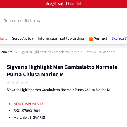
Scegli i solari Eucerin!
all’interno della farmacia
ferta
Serve Aiuto?
Informazioni sul tuo ordine
Scarica l
Podcast
liamento
Sigvaris Highlight Men Gambaletto Normale Punta Chiusa Marine M
Sigvaris Highlight Men Gambaletto Normale
Punta Chiusa Marine M
Sigvaris Highlight Men Gambaletto Normale Punta Chiusa Marine M
NON DISPONIBILE
SKU:
970931984
Marchio
: SIGVARIS