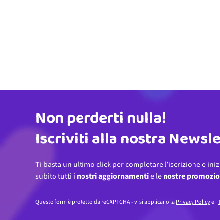
Non perderti nulla!
Indirizzo email
Iscriviti alla nostra Newsl
Ti basta un ultimo click per completare l’iscrizione e iniz
subito tutti i
nostri aggiornamenti
e le
nostre promozio
Questo form è protetto da reCAPTCHA - vi si applicano la
Privacy Policy
e i
T