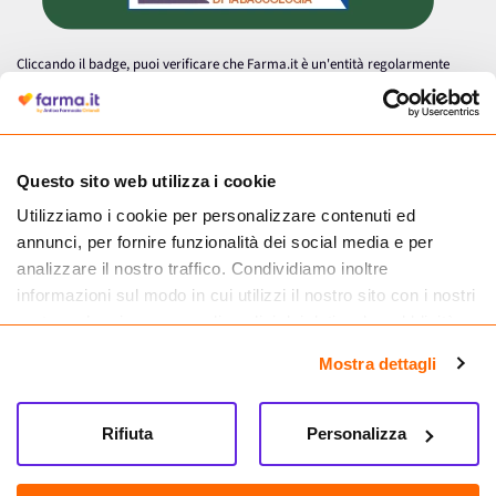
Cliccando il badge, puoi verificare che Farma.it è un'entità regolarmente
autorizzata dal Ministero della Salute a effettuare la vendita online di
medicinali.
Questo sito web utilizza i cookie
Utilizziamo i cookie per personalizzare contenuti ed
annunci, per fornire funzionalità dei social media e per
analizzare il nostro traffico. Condividiamo inoltre
informazioni sul modo in cui utilizzi il nostro sito con i nostri
partner che si occupano di analisi dei dati web, pubblicità e
social media, i quali potrebbero combinarle con altre
Mostra dettagli
informazioni che hai fornito loro o che hanno raccolto dal
tuo utilizzo dei loro servizi.
Seguici su
Rifiuta
Personalizza
Farma.it S.a.s. P. IVA 07417261216 REA: NA-884088
CREDITS