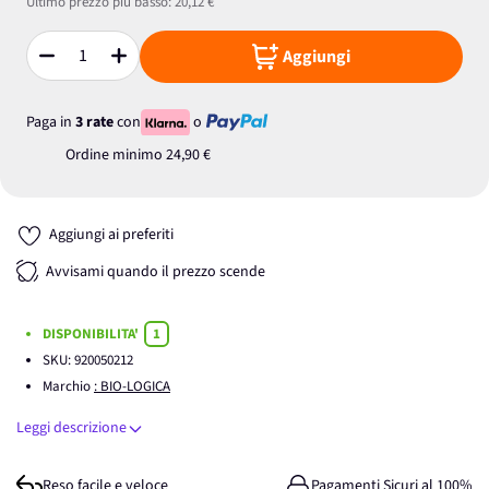
Ultimo prezzo più basso:
20,12 €
Aggiungi
Quantità
Paga in
3 rate
con
o
Ordine minimo
24,90 €
Aggiungi ai preferiti
Avvisami quando il prezzo scende
DISPONIBILITA'
1
SKU:
920050212
Marchio
: BIO-LOGICA
Leggi descrizione
Reso facile e veloce
Pagamenti Sicuri al 100%