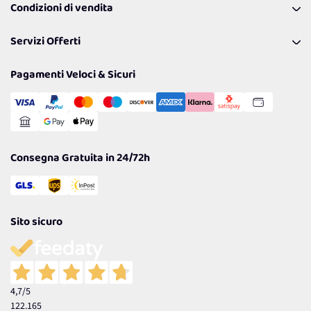
Condizioni di vendita
Richiamami
Lavora con noi
Pagamenti & Condizioni
FAQ
I nostri consigli
Servizi Offerti
Spedizioni
Resi
Politiche per la parità di genere
Privacy Policy
Tantissimi Sconti
Pagamenti Veloci & Sicuri
Cookie Policy
Transazione Sicura
Comunicazioni
Gestisci Cookie
Reso Facile e Veloce
Garanzia
Consegna Gratuita in 24/72h
Sito sicuro
4,7
/5
122.165