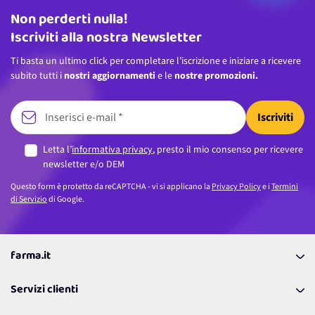
Non perderti nulla!
Indirizzo email
Iscriviti alla nostra Newsletter
Ti basta un ultimo click per completare l’iscrizione e iniziare a ricevere
subito tutti i
nostri aggiornamenti
e le
nostre promozioni.
Iscriviti
Letta l’
informativa privacy
, presto il mio consenso per ricevere
newsletter e/o DEM
Questo form è protetto da reCAPTCHA - vi si applicano la
Privacy Policy
e i
Termini
di Servizio
di Google.
farma.it
La nostra Azienda
Servizi clienti
Coupon
Contattaci
Programma Fedeltà Farma Lovers