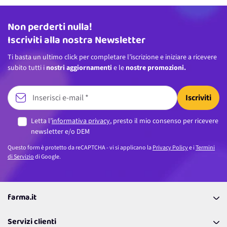
Non perderti nulla!
Indirizzo email
Iscriviti alla nostra Newsletter
Ti basta un ultimo click per completare l’iscrizione e iniziare a ricevere
subito tutti i
nostri aggiornamenti
e le
nostre promozioni.
Iscriviti
Letta l’
informativa privacy
, presto il mio consenso per ricevere
newsletter e/o DEM
Questo form è protetto da reCAPTCHA - vi si applicano la
Privacy Policy
e i
Termini
di Servizio
di Google.
farma.it
La nostra Azienda
Servizi clienti
Coupon