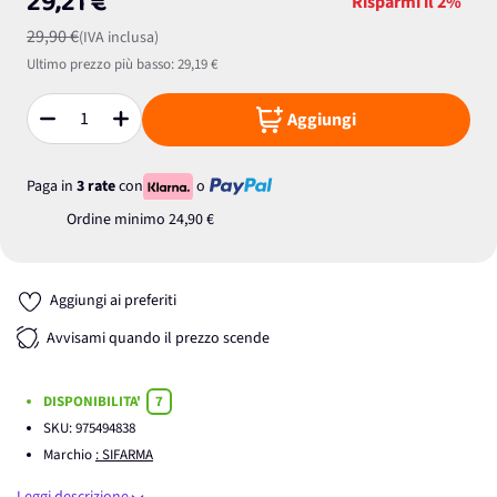
29,21 €
Risparmi il
2%
29,90 €
(IVA inclusa)
Ultimo prezzo più basso:
29,19 €
Aggiungi
Quantità
Paga in
3 rate
con
o
Ordine minimo
24,90 €
Aggiungi ai preferiti
Avvisami quando il prezzo scende
DISPONIBILITA'
7
SKU:
975494838
Marchio
: SIFARMA