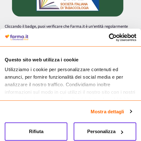
Cliccando il badge, puoi verificare che Farma.it è un'entità regolarmente
autorizzata dal Ministero della Salute a effettuare la vendita online di
medicinali.
Questo sito web utilizza i cookie
Utilizziamo i cookie per personalizzare contenuti ed
annunci, per fornire funzionalità dei social media e per
analizzare il nostro traffico. Condividiamo inoltre
informazioni sul modo in cui utilizzi il nostro sito con i nostri
partner che si occupano di analisi dei dati web, pubblicità e
social media, i quali potrebbero combinarle con altre
Mostra dettagli
informazioni che hai fornito loro o che hanno raccolto dal
tuo utilizzo dei loro servizi.
Seguici su
Rifiuta
Personalizza
Farma.it S.a.s. P. IVA 07417261216 REA: NA-884088