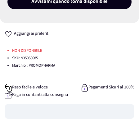
Avvisami quando torna disponibile
Aggiungi ai preferiti
NON DISPONIBILE
SKU:
935058685
Marchio
: PROMOPHARMA
Reso facile e veloce
Pagamenti Sicuri al 100%
Paga in contanti alla consegna
Guadagna
0
punti