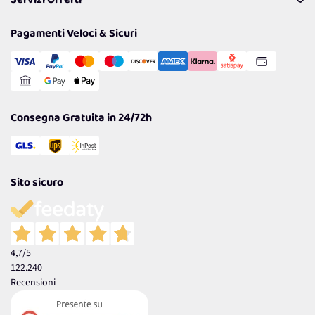
Servizi Offerti
Resi
Politiche per la parità di genere
Privacy Policy
Tantissimi Sconti
Pagamenti Veloci & Sicuri
Cookie Policy
Transazione Sicura
Comunicazioni
Gestisci Cookie
Reso Facile e Veloce
Garanzia
Consegna Gratuita in 24/72h
Sito sicuro
4,7
/5
122.240
Recensioni