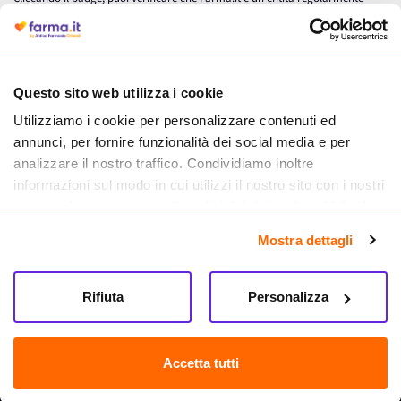
autorizzata dal Ministero della Salute a effettuare la vendita online di
medicinali.
Questo sito web utilizza i cookie
Utilizziamo i cookie per personalizzare contenuti ed
annunci, per fornire funzionalità dei social media e per
analizzare il nostro traffico. Condividiamo inoltre
informazioni sul modo in cui utilizzi il nostro sito con i nostri
partner che si occupano di analisi dei dati web, pubblicità e
social media, i quali potrebbero combinarle con altre
Mostra dettagli
informazioni che hai fornito loro o che hanno raccolto dal
tuo utilizzo dei loro servizi.
Seguici su
Rifiuta
Personalizza
Farma.it S.a.s. P. IVA 07417261216 REA: NA-884088
CREDITS
Accetta tutti
Sede legale Via delle Repubbliche Marinare 128, 80147 Napoli
Vendita online di medicinali senza obbligo di prescrizione effettuata tramite
esercizio autorizzato dal Ministero della Salute – Codice identificativo n. 016715