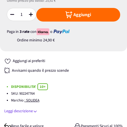
Ultimo prezzo più basso:
25,92 €
Aggiungi
Quantità
Paga in
3 rate
con
o
Ordine minimo
24,90 €
Aggiungi ai preferiti
Avvisami quando il prezzo scende
DISPONIBILITA'
10+
SKU:
902247764
Marchio
: SOLIDEA
Leggi descrizione
Reso facile e veloce
Pagamenti Sicuri al 100%