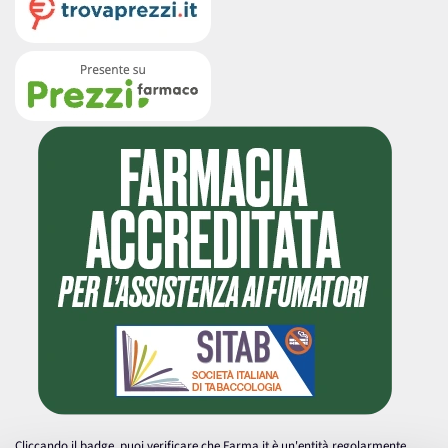
Cliccando il badge, puoi verificare che Farma.it è un'entità regolarmente