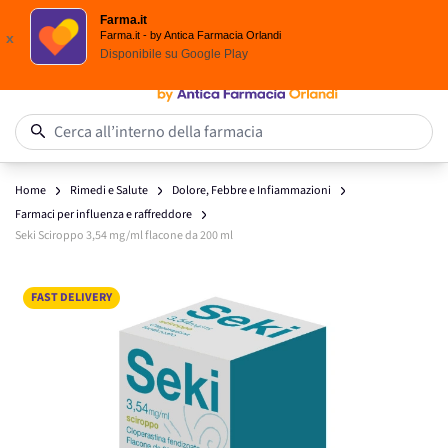
Scegli i solari Eucerin!
Farma.it
Salta al contenuto
Farma.it - by Antica Farmacia Orlandi
x
Disponibile su
Google Play
0
Cerca all’interno della farmacia
Home
Rimedi e Salute
Dolore, Febbre e Infiammazioni
Farmaci per influenza e raffreddore
Seki Sciroppo 3,54 mg/ml flacone da 200 ml
Main image
Click to view image in fullscreen
FAST DELIVERY