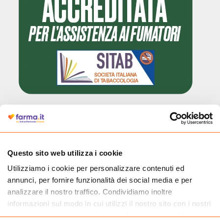
Cliccando il badge, puoi verificare che Farma.it è un'entità regolarmente
autorizzata dal Ministero della Salute a effettuare la vendita online di
medicinali.
Questo sito web utilizza i cookie
Utilizziamo i cookie per personalizzare contenuti ed
annunci, per fornire funzionalità dei social media e per
analizzare il nostro traffico. Condividiamo inoltre
informazioni sul modo in cui utilizzi il nostro sito con i nostri
partner che si occupano di analisi dei dati web, pubblicità e