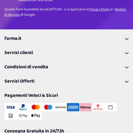
Questo form è protetto da reCAPTCHA - vi si applicano la
Privacy Policy
e i
Termini
di Servizio
di Google.
farma.it
La nostra Azienda
Servizi clienti
Coupon
Contattaci
Programma Fedeltà Farma Lovers
Condizioni di vendita
Richiamami
Lavora con noi
Pagamenti & Condizioni
FAQ
I nostri consigli
Servizi Offerti
Spedizioni
Resi
Politiche per la parità di genere
Privacy Policy
Tantissimi Sconti
Pagamenti Veloci & Sicuri
Cookie Policy
Transazione Sicura
Comunicazioni
Gestisci Cookie
Reso Facile e Veloce
Garanzia
Consegna Gratuita in 24/72h