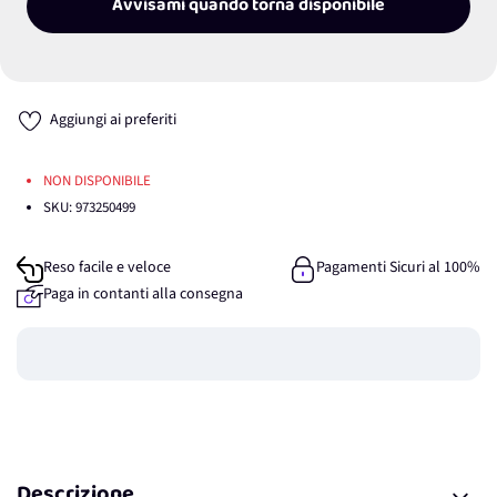
Avvisami quando torna disponibile
Aggiungi ai preferiti
NON DISPONIBILE
SKU:
973250499
Reso facile e veloce
Pagamenti Sicuri al 100%
Paga in contanti alla consegna
Guadagna
0
punti
Descrizione