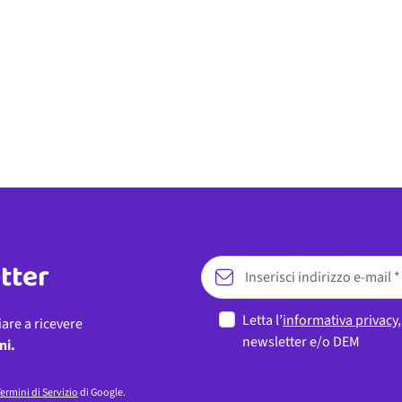
etter
Letta l’
informativa privacy
iare a ricevere
newsletter e/o DEM
ni.
ermini di Servizio
di Google.