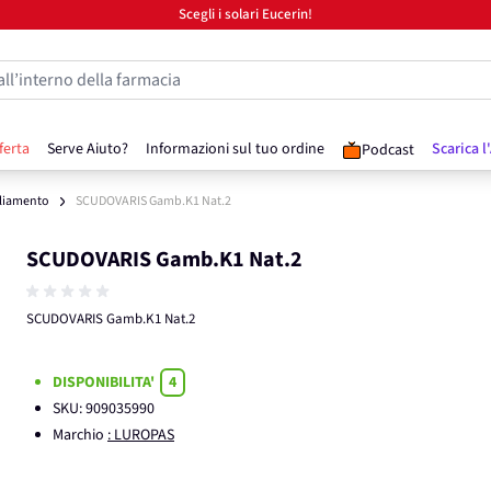
Scegli i solari Eucerin!
all’interno della farmacia
ferta
Serve Aiuto?
Informazioni sul tuo ordine
Scarica l
Podcast
liamento
SCUDOVARIS Gamb.K1 Nat.2
SCUDOVARIS Gamb.K1 Nat.2
SCUDOVARIS Gamb.K1 Nat.2
DISPONIBILITA'
4
SKU:
909035990
Marchio
: LUROPAS