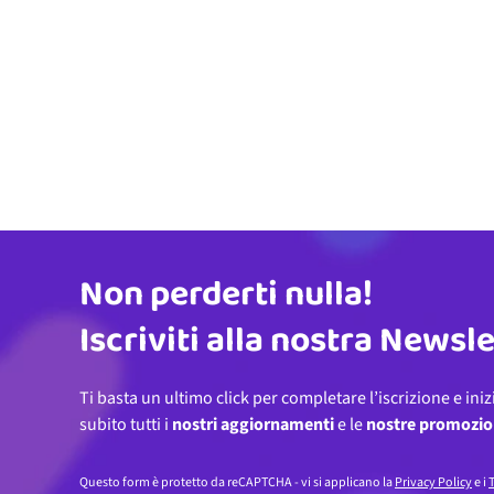
Non perderti nulla!
Indirizzo email
Iscriviti alla nostra Newsl
Ti basta un ultimo click per completare l’iscrizione e iniz
subito tutti i
nostri aggiornamenti
e le
nostre promozio
Questo form è protetto da reCAPTCHA - vi si applicano la
Privacy Policy
e i
T