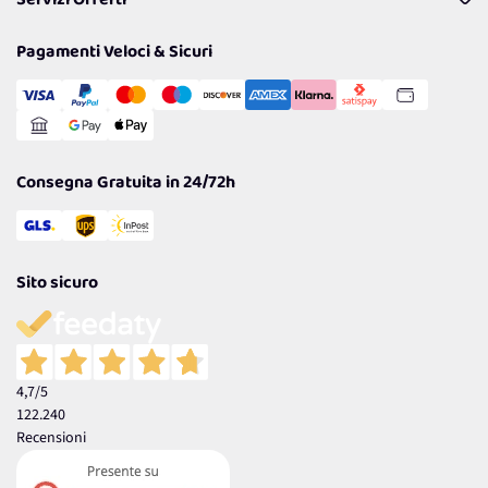
Servizi Offerti
Resi
Politiche per la parità di genere
Privacy Policy
Tantissimi Sconti
Pagamenti Veloci & Sicuri
Cookie Policy
Transazione Sicura
Comunicazioni
Gestisci Cookie
Reso Facile e Veloce
Garanzia
Consegna Gratuita in 24/72h
Sito sicuro
4,7
/5
122.240
Recensioni