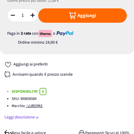
Ultimo prezzo più basso:
11,88 €
Aggiungi
Quantità
Paga in
3 rate
con
o
Ordine minimo
24,90 €
Aggiungi ai preferiti
Avvisami quando il prezzo scende
DISPONIBILITA'
6
SKU:
900836584
Marchio
: LUROPAS
Leggi descrizione
Reso facile e veloce
Pagamenti Sicuri al 100%