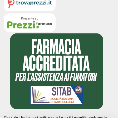
Cliccando il badge, puoi verificare che Farma.it è un'entità regolarmente