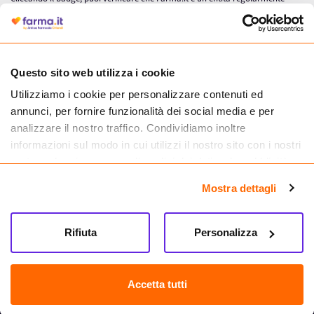
autorizzata dal Ministero della Salute a effettuare la vendita online di
medicinali.
Questo sito web utilizza i cookie
Utilizziamo i cookie per personalizzare contenuti ed
annunci, per fornire funzionalità dei social media e per
analizzare il nostro traffico. Condividiamo inoltre
informazioni sul modo in cui utilizzi il nostro sito con i nostri
partner che si occupano di analisi dei dati web, pubblicità e
social media, i quali potrebbero combinarle con altre
Mostra dettagli
informazioni che hai fornito loro o che hanno raccolto dal
tuo utilizzo dei loro servizi.
Seguici su
Rifiuta
Personalizza
Farma.it S.a.s. P. IVA 07417261216 REA: NA-884088
CREDITS
Accetta tutti
Sede legale Via delle Repubbliche Marinare 128, 80147 Napoli
Vendita online di medicinali senza obbligo di prescrizione effettuata tramite
esercizio autorizzato dal Ministero della Salute – Codice identificativo n. 016715