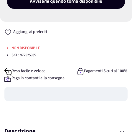
Avvisami quando torna disponibile
Aggiungi ai preferiti
NON DISPONIBILE
SKU:
972525935
Reso facile e veloce
Pagamenti Sicuri al 100%
Paga in contanti alla consegna
Guadagna
0
punti
Descrizione