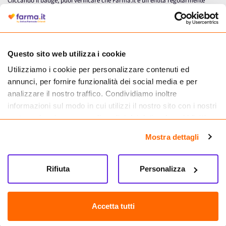
Cliccando il badge, puoi verificare che Farma.it è un'entità regolarmente
autorizzata dal Ministero della Salute a effettuare la vendita online di
medicinali.
Questo sito web utilizza i cookie
Utilizziamo i cookie per personalizzare contenuti ed
annunci, per fornire funzionalità dei social media e per
analizzare il nostro traffico. Condividiamo inoltre
informazioni sul modo in cui utilizzi il nostro sito con i nostri
partner che si occupano di analisi dei dati web, pubblicità e
social media, i quali potrebbero combinarle con altre
Mostra dettagli
informazioni che hai fornito loro o che hanno raccolto dal
tuo utilizzo dei loro servizi.
Seguici su
Rifiuta
Personalizza
Farma.it S.a.s. P. IVA 07417261216 REA: NA-884088
CREDITS
Accetta tutti
Sede legale Via delle Repubbliche Marinare 128, 80147 Napoli
Vendita online di medicinali senza obbligo di prescrizione effettuata tramite
esercizio autorizzato dal Ministero della Salute – Codice identificativo n. 016715