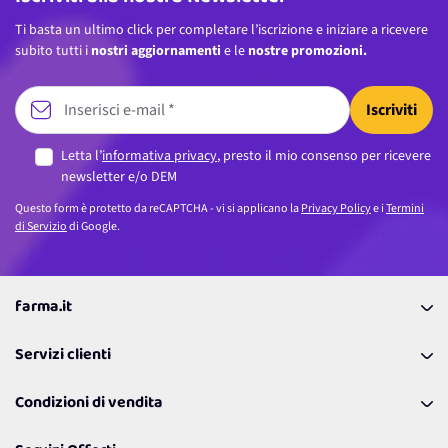
Ti basta un ultimo click per completare l’iscrizione e iniziare a ricevere
subito tutti i
nostri aggiornamenti
e le
nostre promozioni.
Iscriviti
Letta l’
informativa privacy
, presto il mio consenso per ricevere
newsletter e/o DEM
Questo form è protetto da reCAPTCHA - vi si applicano la
Privacy Policy
e i
Termini
di Servizio
di Google.
farma.it
La nostra Azienda
Servizi clienti
Coupon
Contattaci
Programma Fedeltà Farma Lovers
Condizioni di vendita
Richiamami
Lavora con noi
Pagamenti & Condizioni
FAQ
I nostri consigli