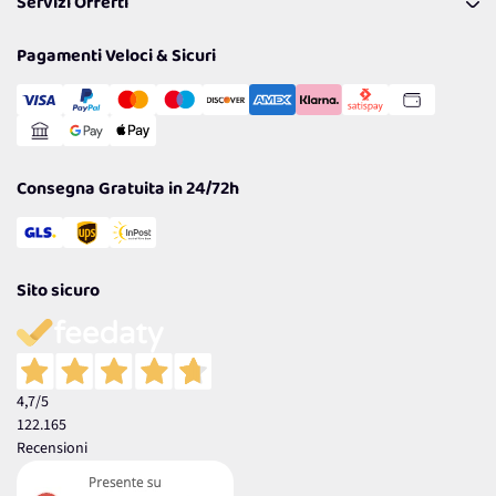
Servizi Offerti
Spedizioni
Resi
Politiche per la parità di genere
Privacy Policy
Tantissimi Sconti
Pagamenti Veloci & Sicuri
Cookie Policy
Transazione Sicura
Comunicazioni
Gestisci Cookie
Reso Facile e Veloce
Garanzia
Consegna Gratuita in 24/72h
Sito sicuro
4,7
/5
122.165
Recensioni