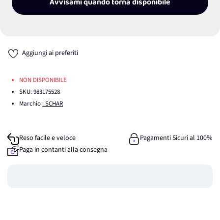
Avvisami quando torna disponibile
Aggiungi ai preferiti
NON DISPONIBILE
SKU:
983175528
Marchio
: SCHAR
Reso facile e veloce
Pagamenti Sicuri al 100%
Paga in contanti alla consegna
Guadagna
0
punti