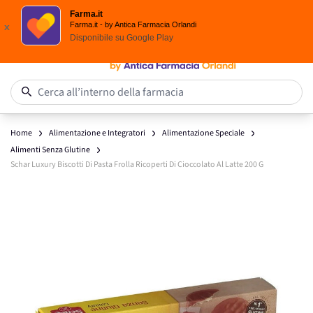
Scegli i solari Eucerin!
Farma.it
Salta al contenuto
Farma.it - by Antica Farmacia Orlandi
x
Disponibile su
Google Play
0
Cerca all’interno della farmacia
Home
Alimentazione e Integratori
Alimentazione Speciale
Alimenti Senza Glutine
Schar Luxury Biscotti Di Pasta Frolla Ricoperti Di Cioccolato Al Latte 200 G
Main image
Click to view image in fullscreen