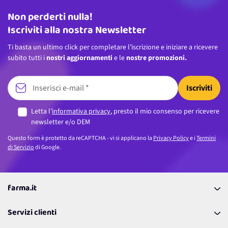
Non perderti nulla!
Indirizzo email
Iscriviti alla nostra Newsletter
Ti basta un ultimo click per completare l’iscrizione e iniziare a ricevere
subito tutti i
nostri aggiornamenti
e le
nostre promozioni.
Iscriviti
Letta l’
informativa privacy
, presto il mio consenso per ricevere
newsletter e/o DEM
Questo form è protetto da reCAPTCHA - vi si applicano la
Privacy Policy
e i
Termini
di Servizio
di Google.
farma.it
La nostra Azienda
Servizi clienti
Coupon
Contattaci
Programma Fedeltà Farma Lovers