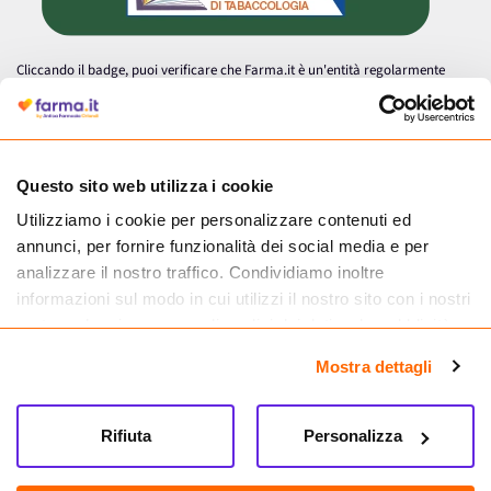
Cliccando il badge, puoi verificare che Farma.it è un'entità regolarmente
autorizzata dal Ministero della Salute a effettuare la vendita online di
medicinali.
Questo sito web utilizza i cookie
Utilizziamo i cookie per personalizzare contenuti ed
annunci, per fornire funzionalità dei social media e per
analizzare il nostro traffico. Condividiamo inoltre
informazioni sul modo in cui utilizzi il nostro sito con i nostri
partner che si occupano di analisi dei dati web, pubblicità e
social media, i quali potrebbero combinarle con altre
Mostra dettagli
informazioni che hai fornito loro o che hanno raccolto dal
tuo utilizzo dei loro servizi.
Seguici su
Rifiuta
Personalizza
Farma.it S.a.s. P. IVA 07417261216 REA: NA-884088
CREDITS