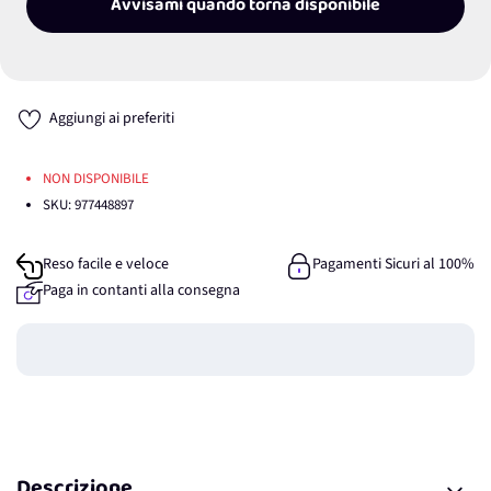
Avvisami quando torna disponibile
Aggiungi ai preferiti
NON DISPONIBILE
SKU:
977448897
Reso facile e veloce
Pagamenti Sicuri al 100%
Paga in contanti alla consegna
Guadagna
0
punti
Descrizione