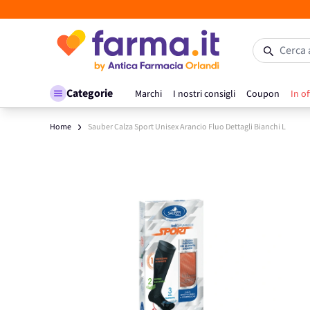
Salta al contenuto
Cerca 
Categorie
Marchi
I nostri consigli
Coupon
In of
Home
Sauber Calza Sport Unisex Arancio Fluo Dettagli Bianchi L
Main image
Click to view image in fullscreen