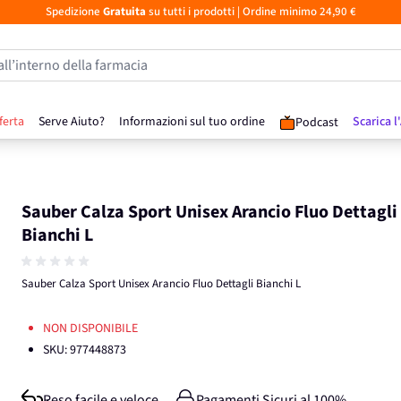
Spedizione
Gratuita
su tutti i prodotti
| Ordine minimo 24,90 €
all’interno della farmacia
ferta
Serve Aiuto?
Informazioni sul tuo ordine
Scarica l
Podcast
Sauber Calza Sport Unisex Arancio Fluo Dettagli
Bianchi L
Sauber Calza Sport Unisex Arancio Fluo Dettagli Bianchi L
NON DISPONIBILE
SKU:
977448873
Reso facile e veloce
Pagamenti Sicuri al 100%