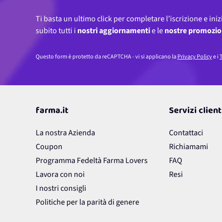
Ti basta un ultimo click per completare l’iscrizione e iniz
subito tutti i
nostri aggiornamenti
e le
nostre promozio
Questo form è protetto da reCAPTCHA - vi si applicano la
Privacy Policy
e i
T
farma.it
Servizi client
La nostra Azienda
Contattaci
Coupon
Richiamami
Programma Fedeltà Farma Lovers
FAQ
Lavora con noi
Resi
I nostri consigli
Politiche per la parità di genere