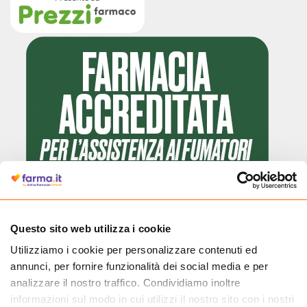
Questo sito web utilizza i cookie
Utilizziamo i cookie per personalizzare contenuti ed
Cliccando il badge, puoi verificare che Farma.it è un'entità regolarmente
annunci, per fornire funzionalità dei social media e per
autorizzata dal Ministero della Salute a effettuare la vendita online di
medicinali.
analizzare il nostro traffico. Condividiamo inoltre
informazioni sul modo in cui utilizzi il nostro sito con i nostri