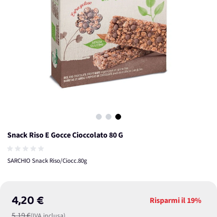
View larger image
View larger image
View larger image
Snack Riso E Gocce Cioccolato 80 G
SARCHIO Snack Riso/Ciocc.80g
4,20 €
Risparmi il
19%
5,19 €
(IVA inclusa)