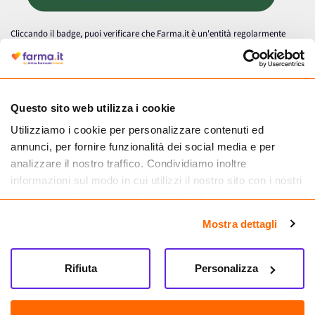
Cliccando il badge, puoi verificare che Farma.it è un'entità regolarmente
autorizzata dal Ministero della Salute a effettuare la vendita online di
medicinali.
Questo sito web utilizza i cookie
Utilizziamo i cookie per personalizzare contenuti ed
annunci, per fornire funzionalità dei social media e per
analizzare il nostro traffico. Condividiamo inoltre
informazioni sul modo in cui utilizzi il nostro sito con i nostri
partner che si occupano di analisi dei dati web, pubblicità e
social media, i quali potrebbero combinarle con altre
Mostra dettagli
informazioni che hai fornito loro o che hanno raccolto dal
tuo utilizzo dei loro servizi.
Seguici su
Rifiuta
Personalizza
Farma.it S.a.s. P. IVA 07417261216 REA: NA-884088
CREDITS