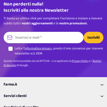
Non perderti nulla!
Indirizzo email
Iscriviti alla nostra Newsletter
Ti basta un ultimo click per completare l’iscrizione e iniziare a ricevere
subito tutti i
nostri aggiornamenti
e le
nostre promozioni.
Iscriviti
Letta l’
informativa privacy
, presto il mio consenso per ricevere
newsletter e/o DEM
Questo form è protetto da reCAPTCHA - vi si applicano la
Privacy Policy
e i
Termini
di Servizio
di Google.
farma.it
La nostra Azienda
Servizi clienti
Coupon
Contattaci
Programma Fedeltà Farma Lovers