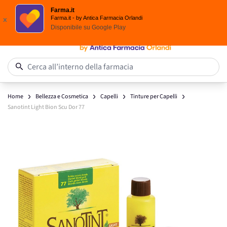
Scegli i solari Eucerin!
Farma.it
Salta al contenuto
Farma.it - by Antica Farmacia Orlandi
x
Disponibile su
Google Play
0
Cerca all’interno della farmacia
Home
Bellezza e Cosmetica
Capelli
Tinture per Capelli
Sanotint Light Bion Scu Dor 77
Main image
Click to view image in fullscreen