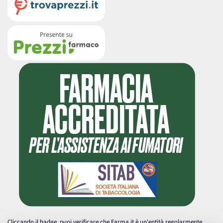
Cliccando il badge, puoi verificare che Farma.it è un'entità regolarmente