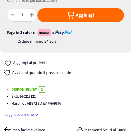
Ultimo prezzo più basso:
20,06 €
Aggiungi
Quantità
Paga in
3 rate
con
o
Ordine minimo
24,90 €
Aggiungi ai preferiti
Avvisami quando il prezzo scende
DISPONIBILITA'
2
SKU:
930213121
Marchio
: ABBATE A&V PHARMA
Leggi descrizione
Reso facile e veloce
Pagamenti Sicuri al 100%