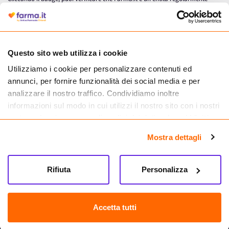
autorizzata dal Ministero della Salute a effettuare la vendita online di
medicinali.
Questo sito web utilizza i cookie
Utilizziamo i cookie per personalizzare contenuti ed
annunci, per fornire funzionalità dei social media e per
analizzare il nostro traffico. Condividiamo inoltre
informazioni sul modo in cui utilizzi il nostro sito con i nostri
partner che si occupano di analisi dei dati web, pubblicità e
social media, i quali potrebbero combinarle con altre
Mostra dettagli
informazioni che hai fornito loro o che hanno raccolto dal
tuo utilizzo dei loro servizi.
Seguici su
Rifiuta
Personalizza
Farma.it S.a.s. P. IVA 07417261216 REA: NA-884088
CREDITS
Accetta tutti
Sede legale Via delle Repubbliche Marinare 128, 80147 Napoli
Vendita online di medicinali senza obbligo di prescrizione effettuata tramite
esercizio autorizzato dal Ministero della Salute – Codice identificativo n. 016715