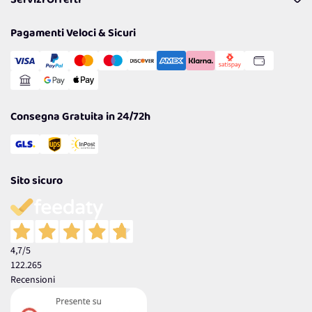
Servizi Offerti
Resi
Politiche per la parità di genere
Privacy Policy
Tantissimi Sconti
Pagamenti Veloci & Sicuri
Cookie Policy
Transazione Sicura
Comunicazioni
Gestisci Cookie
Reso Facile e Veloce
Garanzia
Consegna Gratuita in 24/72h
Sito sicuro
4,7
/5
122.265
Recensioni