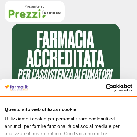
Questo sito web utilizza i cookie
Utilizziamo i cookie per personalizzare contenuti ed
Cliccando il badge, puoi verificare che Farma.it è un'entità regolarmente
annunci, per fornire funzionalità dei social media e per
autorizzata dal Ministero della Salute a effettuare la vendita online di
medicinali.
analizzare il nostro traffico. Condividiamo inoltre