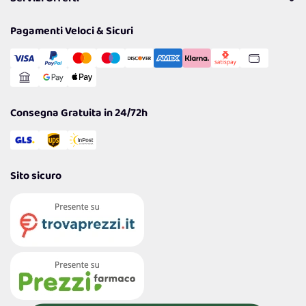
Resi
Politiche per la parità di genere
Privacy Policy
Tantissimi Sconti
Pagamenti Veloci & Sicuri
Cookie Policy
Transazione Sicura
Comunicazioni
Gestisci Cookie
Reso Facile e Veloce
Garanzia
Consegna Gratuita in 24/72h
Sito sicuro