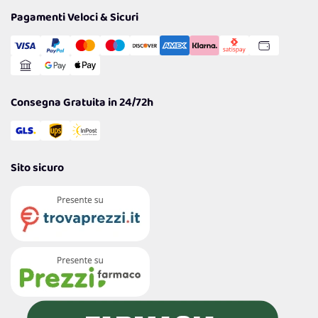
Tantissimi Sconti
Pagamenti Veloci & Sicuri
Cookie Policy
Transazione Sicura
Comunicazioni
Gestisci Cookie
Reso Facile e Veloce
Garanzia
Consegna Gratuita in 24/72h
Sito sicuro