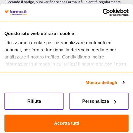
Cliccando il badge, puoi verificare che Farma.it è un'entità regolarmente
autorizzata dal Ministero della Salute a effettuare la vendita online di
medicinali.
Questo sito web utilizza i cookie
Utilizziamo i cookie per personalizzare contenuti ed
annunci, per fornire funzionalità dei social media e per
analizzare il nostro traffico. Condividiamo inoltre
informazioni sul modo in cui utilizzi il nostro sito con i nostri
partner che si occupano di analisi dei dati web, pubblicità e
social media, i quali potrebbero combinarle con altre
Mostra dettagli
informazioni che hai fornito loro o che hanno raccolto dal
tuo utilizzo dei loro servizi.
Seguici su
Rifiuta
Personalizza
Farma.it S.a.s. P. IVA 07417261216 REA: NA-884088
CREDITS
Accetta tutti
Sede legale Via delle Repubbliche Marinare 128, 80147 Napoli
Vendita online di medicinali senza obbligo di prescrizione effettuata tramite