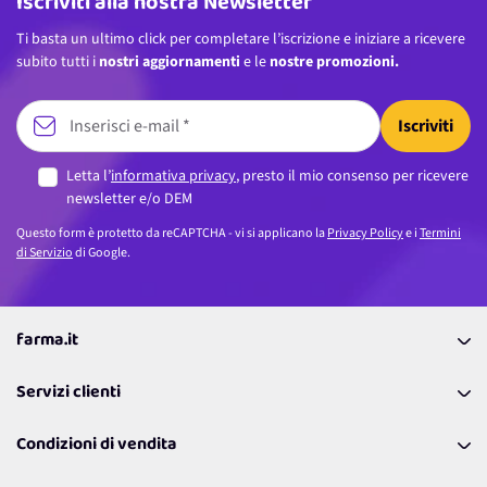
Iscriviti alla nostra Newsletter
Ti basta un ultimo click per completare l’iscrizione e iniziare a ricevere
subito tutti i
nostri aggiornamenti
e le
nostre promozioni.
Iscriviti
Letta l’
informativa privacy
, presto il mio consenso per ricevere
newsletter e/o DEM
Questo form è protetto da reCAPTCHA - vi si applicano la
Privacy Policy
e i
Termini
di Servizio
di Google.
farma.it
La nostra Azienda
Servizi clienti
Coupon
Contattaci
Programma Fedeltà Farma Lovers
Condizioni di vendita
Richiamami
Lavora con noi
Pagamenti & Condizioni
FAQ
I nostri consigli