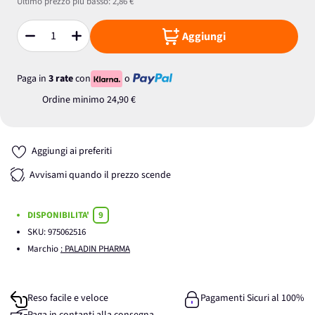
Ultimo prezzo più basso:
2,86 €
Aggiungi
Quantità
Paga in
3 rate
con
o
Ordine minimo
24,90 €
Aggiungi ai preferiti
Avvisami quando il prezzo scende
DISPONIBILITA'
9
SKU:
975062516
Marchio
: PALADIN PHARMA
Reso facile e veloce
Pagamenti Sicuri al 100%