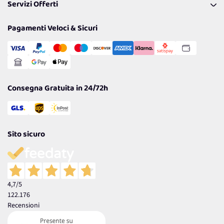
Servizi Offerti
Spedizioni
Resi
Politiche per la parità di genere
Privacy Policy
Tantissimi Sconti
Pagamenti Veloci & Sicuri
Cookie Policy
Transazione Sicura
Comunicazioni
Gestisci Cookie
Reso Facile e Veloce
Garanzia
Consegna Gratuita in 24/72h
Sito sicuro
4,7
/5
122.176
Recensioni