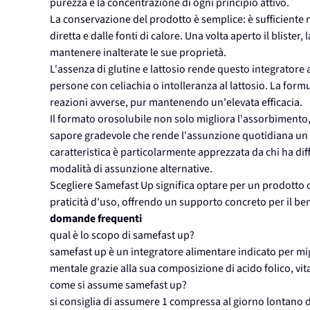
purezza e la concentrazione di ogni principio attivo.
La conservazione del prodotto è semplice: è sufficiente m
diretta e dalle fonti di calore. Una volta aperto il blist
mantenere inalterate le sue proprietà.
L'assenza di glutine e lattosio rende questo integratore 
persone con celiachia o intolleranza al lattosio. La formu
reazioni avverse, pur mantenendo un'elevata efficacia.
Il formato orosolubile non solo migliora l'assorbimento
sapore gradevole che rende l'assunzione quotidiana un
caratteristica è particolarmente apprezzata da chi ha dif
modalità di assunzione alternative.
Scegliere Samefast Up significa optare per un prodotto
praticità d'uso, offrendo un supporto concreto per il ben
domande frequenti
qual è lo scopo di samefast up?
samefast up è un integratore alimentare indicato per migl
mentale grazie alla sua composizione di acido folico, vi
come si assume samefast up?
si consiglia di assumere 1 compressa al giorno lontano d