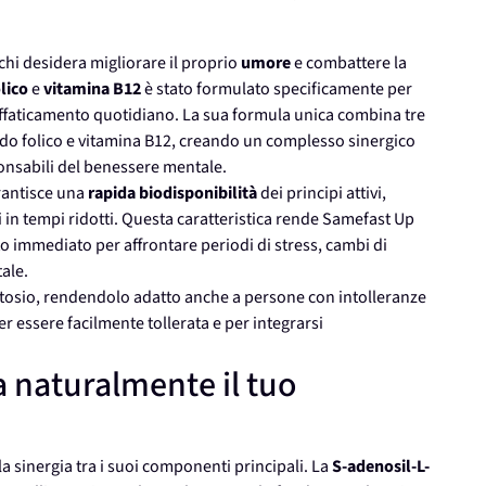
hi desidera migliorare il proprio
umore
e combattere la
lico
e
vitamina B12
è stato formulato specificamente per
affaticamento quotidiano. La sua formula unica combina tre
ido folico e vitamina B12, creando un complesso sinergico
onsabili del benessere mentale.
rantisce una
rapida biodisponibilità
dei principi attivi,
 in tempi ridotti. Questa caratteristica rende Samefast Up
o immediato per affrontare periodi di stress, cambi di
ale.
ttosio, rendendolo adatto anche a persone con intolleranze
r essere facilmente tollerata e per integrarsi
naturalmente il tuo
a sinergia tra i suoi componenti principali. La
S-adenosil-L-