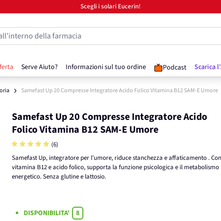
Scegli i solari Eucerin!
all’interno della farmacia
ferta
Serve Aiuto?
Informazioni sul tuo ordine
Scarica l
Podcast
ria
Samefast Up 20 Compresse Integratore Acido Folico Vitamina B12 SAM-E Umore
Samefast Up 20 Compresse Integratore Acido
Folico Vitamina B12 SAM-E Umore
(6)
Samefast Up, integratore per l'umore, riduce stanchezza e affaticamento . Co
vitamina B12 e acido folico, supporta la funzione psicologica e il metabolismo
energetico. Senza glutine e lattosio.
DISPONIBILITA'
8