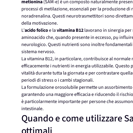
metionina
(SAM-e) è un composto naturalmente present
processi di metilazione, essenziali per la produzione d
noradrenalina. Questi neurotrasmettitori sono direttame
della motivazione.
L'
acido folico
e la
vitamina B12
lavorano in sinergia per
aminoacido che, quando presente in eccesso, pụ influir
neurologico. Questi nutrienti sono inoltre fondamentali 
sistema nervoso.
La vitamina B12, in particolare, contribuisce al normal
efficacemente i nutrienti in energia utilizzabile. Questo 
vitalità durante tutta la giornata e per contrastare que
periodi di stress o i cambi stagionali.
La formulazione orosolubile permette un assorbimento su
garantendo una maggiore efficacia e riducendo il rischio 
è particolarmente importante per persone che assumono
intestinale.
Quando e come utilizzare Sa
ottimali