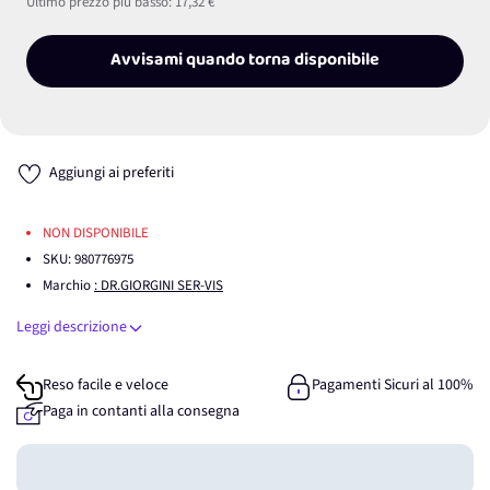
Ultimo prezzo più basso:
17,32 €
Avvisami quando torna disponibile
Aggiungi ai preferiti
NON DISPONIBILE
SKU:
980776975
Marchio
: DR.GIORGINI SER-VIS
Leggi descrizione
Reso facile e veloce
Pagamenti Sicuri al 100%
Paga in contanti alla consegna
Guadagna
0
punti