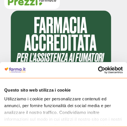
Questo sito web utilizza i cookie
Utilizziamo i cookie per personalizzare contenuti ed
Cliccando il badge, puoi verificare che Farma.it è un'entità regolarmente
annunci, per fornire funzionalità dei social media e per
autorizzata dal Ministero della Salute a effettuare la vendita online di
medicinali.
analizzare il nostro traffico. Condividiamo inoltre
informazioni sul modo in cui utilizzi il nostro sito con i nostri
partner che si occupano di analisi dei dati web, pubblicità e