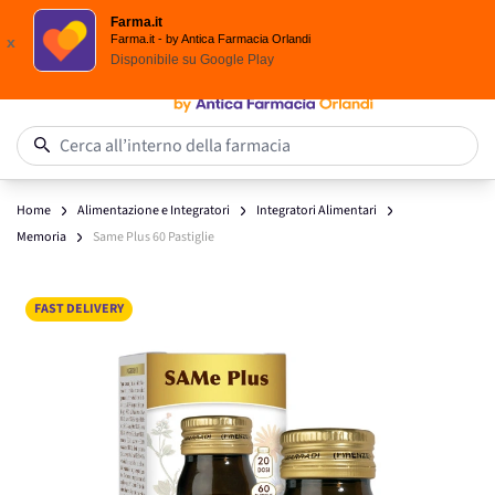
Scegli i solari Eucerin!
Farma.it
Salta al contenuto
Farma.it - by Antica Farmacia Orlandi
x
Disponibile su
Google Play
0
Cerca all’interno della farmacia
Home
Alimentazione e Integratori
Integratori Alimentari
Memoria
Same Plus 60 Pastiglie
Main image
Click to view image in fullscreen
FAST DELIVERY