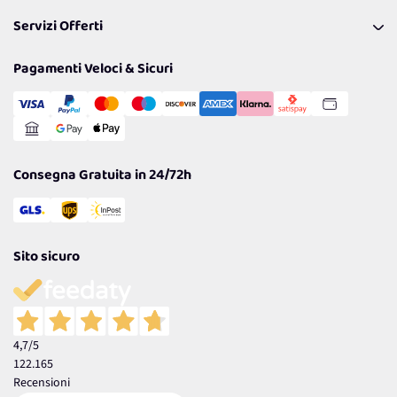
Pagamenti & Condizioni
FAQ
I nostri consigli
Servizi Offerti
Spedizioni
Resi
Politiche per la parità di genere
Privacy Policy
Tantissimi Sconti
Pagamenti Veloci & Sicuri
Cookie Policy
Transazione Sicura
Comunicazioni
Gestisci Cookie
Reso Facile e Veloce
Garanzia
Consegna Gratuita in 24/72h
Sito sicuro
4,7
/5
122.165
Recensioni