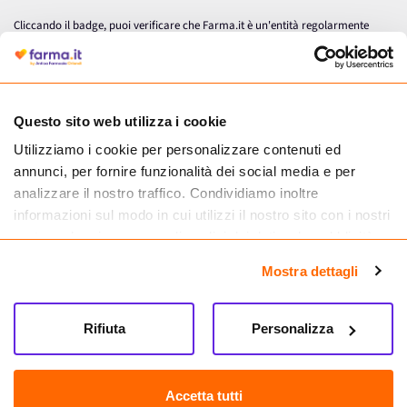
Cliccando il badge, puoi verificare che Farma.it è un'entità regolarmente
autorizzata dal Ministero della Salute a effettuare la vendita online di
medicinali.
Questo sito web utilizza i cookie
Utilizziamo i cookie per personalizzare contenuti ed
annunci, per fornire funzionalità dei social media e per
analizzare il nostro traffico. Condividiamo inoltre
informazioni sul modo in cui utilizzi il nostro sito con i nostri
partner che si occupano di analisi dei dati web, pubblicità e
social media, i quali potrebbero combinarle con altre
Mostra dettagli
informazioni che hai fornito loro o che hanno raccolto dal
tuo utilizzo dei loro servizi.
Seguici su
Rifiuta
Personalizza
Farma.it S.a.s. P. IVA 07417261216 REA: NA-884088
CREDITS
Accetta tutti
Sede legale Via delle Repubbliche Marinare 128, 80147 Napoli