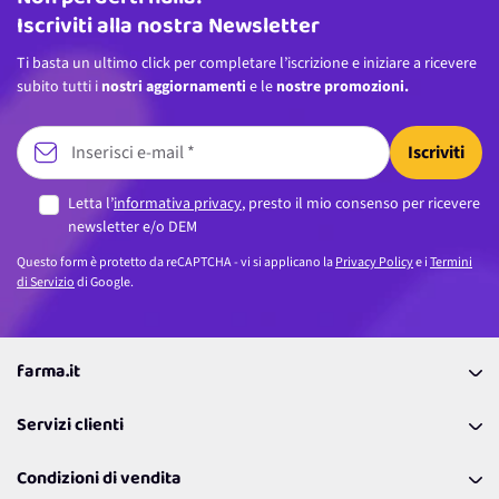
Iscriviti alla nostra Newsletter
Ti basta un ultimo click per completare l’iscrizione e iniziare a ricevere
subito tutti i
nostri aggiornamenti
e le
nostre promozioni.
Iscriviti
Letta l’
informativa privacy
, presto il mio consenso per ricevere
newsletter e/o DEM
Questo form è protetto da reCAPTCHA - vi si applicano la
Privacy Policy
e i
Termini
di Servizio
di Google.
farma.it
La nostra Azienda
Servizi clienti
Coupon
Contattaci
Programma Fedeltà Farma Lovers
Condizioni di vendita
Richiamami
Lavora con noi