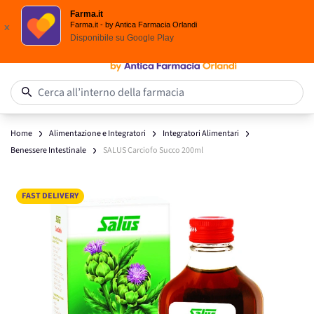
Scegli i solari Eucerin!
Farma.it
Salta al contenuto
Farma.it - by Antica Farmacia Orlandi
x
Disponibile su
Google Play
0
Cerca all’interno della farmacia
Home
Alimentazione e Integratori
Integratori Alimentari
Benessere Intestinale
SALUS Carciofo Succo 200ml
Main image
Click to view image in fullscreen
FAST DELIVERY