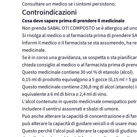
Consultare un medico se i sintomi persistono.
Controindicazioni
Cosa deve sapere prima di prendere il medicinale
Non prenda SABAL OTI COMPOSTO se è allergico ad uno 
Si rivolga al medico o al farmacista prima di prender
Informi il medico o il farmacista se sta assumendo, ha 
medicinale.
Se è in corso una gravidanza, se sospetta o sta pianific
chieda consiglio al medico o al farmacista prima di pre
Questo medicinale contiene 30 vol % di etanolo (alcol).
0,15 ml di prodotto equivalgono a 5 gocce (0,15 ml = 5 g
Questo medicinale contiene 236,8 mg di alcol (etanolo) i
equivalente a 6 ml di birra o 2,4 ml di vino.
L'alcol contenuto in questo medicinale omeopatico potre
includere il sentirsi assonnati e sbalzi di umore.
Può anche alterare la capacità di concentrazione e di fare
può alterare la capacità di guidare veicoli o di usare mac
Questo perchè l'alcol può alterare la capacità di giudizio