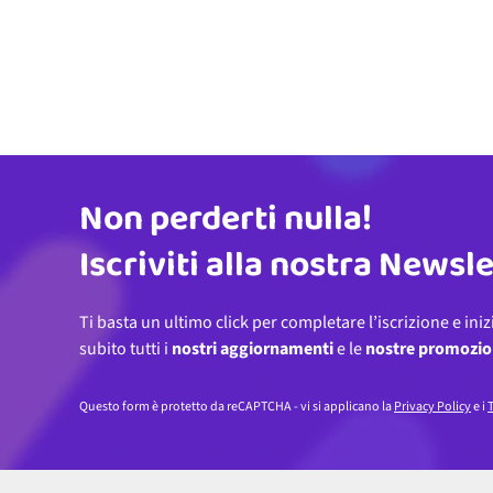
Non perderti nulla!
Indirizzo email
Iscriviti alla nostra Newsl
Ti basta un ultimo click per completare l’iscrizione e iniz
subito tutti i
nostri aggiornamenti
e le
nostre promozio
Questo form è protetto da reCAPTCHA - vi si applicano la
Privacy Policy
e i
T