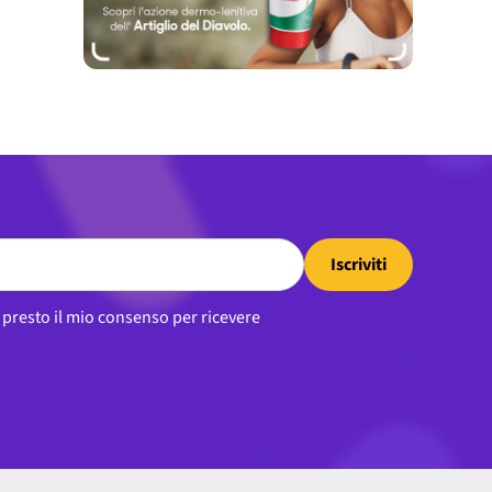
Iscriviti
, presto il mio consenso per ricevere