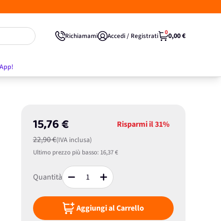
0
0,00 €
Richiamami
Accedi / Registrati
'App!
15,76 €
Risparmi il
31%
22,90 €
(IVA inclusa)
Ultimo prezzo più basso:
16,37 €
Quantità
Aggiungi al Carrello