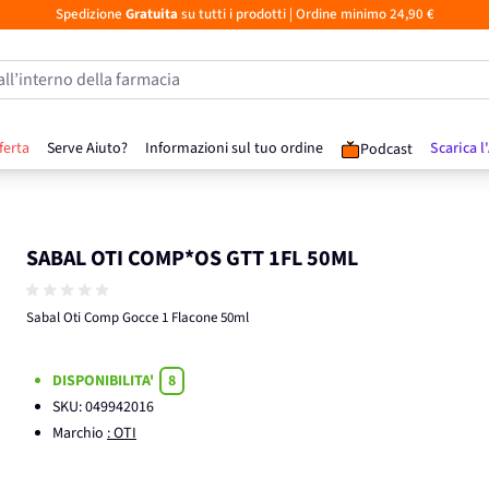
Spedizione
Gratuita
su tutti i prodotti
| Ordine minimo 24,90 €
all’interno della farmacia
ferta
Serve Aiuto?
Informazioni sul tuo ordine
Scarica l
Podcast
SABAL OTI COMP*OS GTT 1FL 50ML
Sabal Oti Comp Gocce 1 Flacone 50ml
DISPONIBILITA'
8
SKU:
049942016
Marchio
: OTI