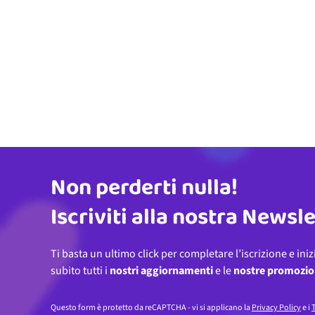
Non perderti nulla!
Indirizzo email
Iscriviti alla nostra Newsl
Ti basta un ultimo click per completare l’iscrizione e iniz
subito tutti i
nostri aggiornamenti
e le
nostre promozio
Questo form è protetto da reCAPTCHA - vi si applicano la
Privacy Policy
e i
T