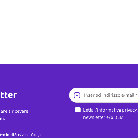
etter
Letta l’
informativa privacy
iare a ricevere
newsletter e/o DEM
ni.
ermini di Servizio
di Google.