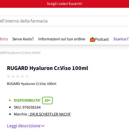
Scegli i solari Eucerin!
all’interno della farmacia
ferta
Serve Aiuto?
Informazioni sul tuo ordine
Scarica l
Podcast
ARD Hyaluron Cr.Viso 100ml
RUGARD Hyaluron Cr.Viso 100ml
RUGARD Hyaluron Cr.Viso 100ml
DISPONIBILITA'
10+
SKU:
976038164
Marchio
: DR.B.SCHEFFLER NACHF
Leggi descrizione