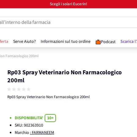
Scegli i solari Eucerin!
all’interno della farmacia
ferta
Serve Aiuto?
Informazioni sul tuo ordine
Scarica l
Podcast
 Non Farmacologico 200ml
Rp03 Spray Veterinario Non Farmacologico
200ml
Rp03 Spray Veterinario Non Farmacologico 200ml
DISPONIBILITA'
10+
SKU:
902363910
Marchio
: FARMANEEM