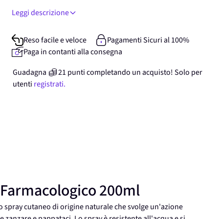
Leggi descrizione
Reso facile e veloce
Pagamenti Sicuri al 100%
Paga in contanti alla consegna
Guadagna
21
punti
completando un acquisto! Solo per
utenti
registrati.
 Farmacologico 200ml
 spray cutaneo di origine naturale che svolge un'azione
e e zanzare e pappataci. Lo spray è resistente all'acqua e si