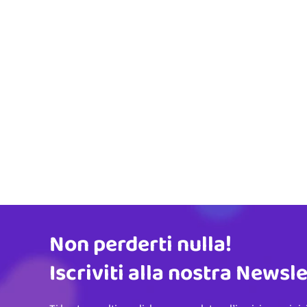
Non perderti nulla!
Indirizzo email
Iscriviti alla nostra Newsl