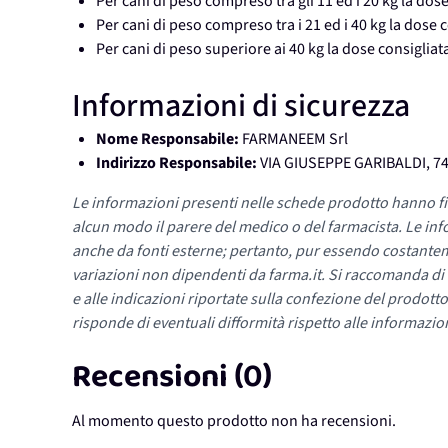
Per cani di peso compreso tra gli 11 ed i 20 kg la dose
Per cani di peso compreso tra i 21 ed i 40 kg la dose c
Per cani di peso superiore ai 40 kg la dose consigliata
Informazioni di sicurezza
Nome Responsabile:
FARMANEEM Srl
Indirizzo Responsabile:
VIA GIUSEPPE GARIBALDI, 7
Le informazioni presenti nelle schede prodotto hanno fi
alcun modo il parere del medico o del farmacista. Le inf
anche da fonti esterne; pertanto, pur essendo costante
variazioni non dipendenti da farma.it. Si raccomanda di fa
e alle indicazioni riportate sulla confezione del prodotto
risponde di eventuali difformità rispetto alle informazion
Recensioni (0)
Al momento questo prodotto non ha recensioni.