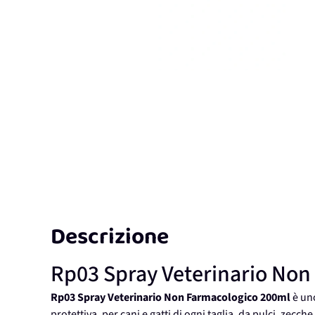
Descrizione
Rp03 Spray Veterinario Non
Rp03 Spray Veterinario Non Farmacologico 200ml
è uno
protettiva, per cani e gatti di ogni taglia, da pulci, zecch