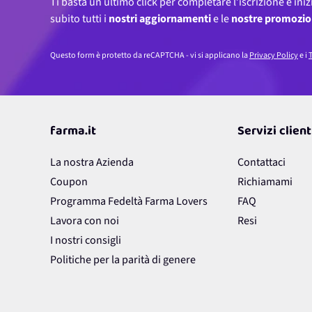
Ti basta un ultimo click per completare l’iscrizione e iniz
subito tutti i
nostri aggiornamenti
e le
nostre promozio
Questo form è protetto da reCAPTCHA - vi si applicano la
Privacy Policy
e i
T
farma.it
Servizi client
La nostra Azienda
Contattaci
Coupon
Richiamami
Programma Fedeltà Farma Lovers
FAQ
Lavora con noi
Resi
I nostri consigli
Politiche per la parità di genere