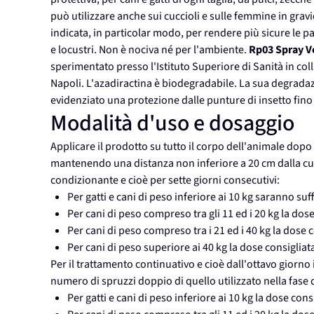
può utilizzare anche sui cuccioli e sulle femmine in grav
indicata, in particolar modo, per rendere più sicure le p
e locustri. Non è nociva né per l'ambiente.
Rp03 Spray V
sperimentato presso l'Istituto Superiore di Sanità in coll
Napoli. L'azadiractina è biodegradabile. La sua degradaz
evidenziato una protezione dalle punture di insetto fino
Modalità d'uso e dosaggio
Applicare il prodotto su tutto il corpo dell'animale dopo
mantenendo una distanza non inferiore a 20 cm dalla cute
condizionante e cioè per sette giorni consecutivi:
Per gatti e cani di peso inferiore ai 10 kg saranno suff
Per cani di peso compreso tra gli 11 ed i 20 kg la dose
Per cani di peso compreso tra i 21 ed i 40 kg la dose c
Per cani di peso superiore ai 40 kg la dose consigliata
Per il trattamento continuativo e cioè dall'ottavo giorno
numero di spruzzi doppio di quello utilizzato nella fase
Per gatti e cani di peso inferiore ai 10 kg la dose cons