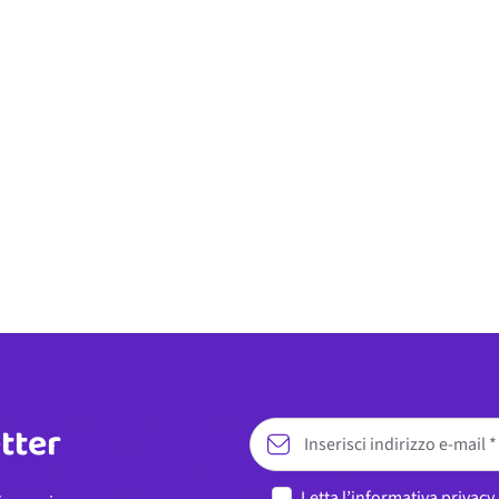
etter
Letta l’
informativa privacy