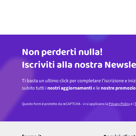
Non perderti nulla!
Indirizzo email
Iscriviti alla nostra Newsl
Ti basta un ultimo click per completare l’iscrizione e iniz
subito tutti i
nostri aggiornamenti
e le
nostre promozio
Questo form è protetto da reCAPTCHA - vi si applicano la
Privacy Policy
e i
T