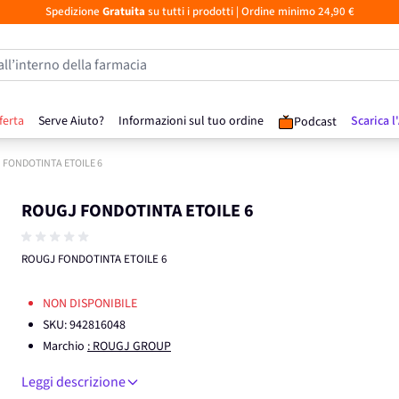
Spedizione
Gratuita
su tutti i prodotti
| Ordine minimo 24,90 €
all’interno della farmacia
ferta
Serve Aiuto?
Informazioni sul tuo ordine
Scarica l
Podcast
 FONDOTINTA ETOILE 6
ROUGJ FONDOTINTA ETOILE 6
ROUGJ FONDOTINTA ETOILE 6
NON DISPONIBILE
SKU:
942816048
Marchio
: ROUGJ GROUP
Leggi descrizione