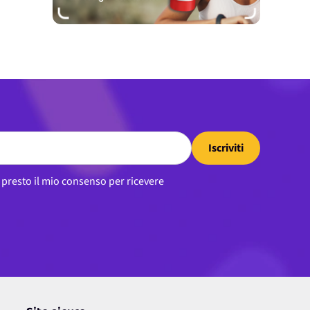
Iscriviti
, presto il mio consenso per ricevere