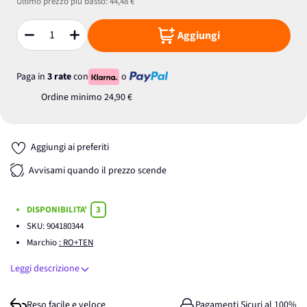
Ultimo prezzo più basso:
44,48 €
Aggiungi
Quantità
Paga in
3 rate
con
o
Ordine minimo
24,90 €
Aggiungi ai preferiti
Avvisami quando il prezzo scende
DISPONIBILITA'
3
SKU:
904180344
Marchio
: RO+TEN
Leggi descrizione
Reso facile e veloce
Pagamenti Sicuri al 100%