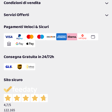
Condizioni di vendita
Richiamami
Lavora con noi
Pagamenti & Condizioni
FAQ
I nostri consigli
Servizi Offerti
Spedizioni
Resi
Politiche per la parità di genere
Privacy Policy
Tantissimi Sconti
Pagamenti Veloci & Sicuri
Cookie Policy
Transazione Sicura
Comunicazioni
Gestisci Cookie
Reso Facile e Veloce
Garanzia
Consegna Gratuita in 24/72h
Sito sicuro
4,7
/5
122.165