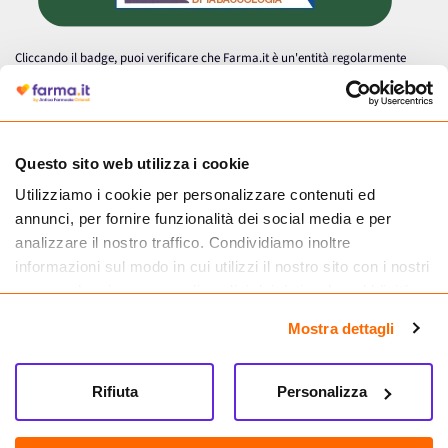
Cliccando il badge, puoi verificare che Farma.it è un'entità regolarmente
autorizzata dal Ministero della Salute a effettuare la vendita online di
medicinali.
Questo sito web utilizza i cookie
Utilizziamo i cookie per personalizzare contenuti ed
annunci, per fornire funzionalità dei social media e per
analizzare il nostro traffico. Condividiamo inoltre
informazioni sul modo in cui utilizzi il nostro sito con i nostri
partner che si occupano di analisi dei dati web, pubblicità e
social media, i quali potrebbero combinarle con altre
Mostra dettagli
informazioni che hai fornito loro o che hanno raccolto dal
tuo utilizzo dei loro servizi.
Seguici su
Rifiuta
Personalizza
Farma.it S.a.s. P. IVA 07417261216 REA: NA-884088
CREDITS