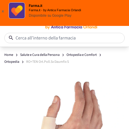
Scegli i solari Eucerin!
Farma.it
Salta al contenuto
Farma.it - by Antica Farmacia Orlandi
x
Disponibile su
Google Play
0
Cerca all’interno della farmacia
Home
Salute e Cura della Persona
Ortopedia e Comfort
Ortopedia
RO+TEN Ort.Poll.Sx Daumfix S
Main image
Click to view image in fullscreen