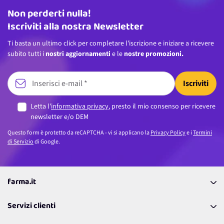
Non perderti nulla!
Indirizzo email
Iscriviti alla nostra Newsletter
Ti basta un ultimo click per completare l’iscrizione e iniziare a ricevere
subito tutti i
nostri aggiornamenti
e le
nostre promozioni.
Iscriviti
Letta l’
informativa privacy
, presto il mio consenso per ricevere
newsletter e/o DEM
Questo form è protetto da reCAPTCHA - vi si applicano la
Privacy Policy
e i
Termini
di Servizio
di Google.
farma.it
La nostra Azienda
Servizi clienti
Coupon
Contattaci
Programma Fedeltà Farma Lovers