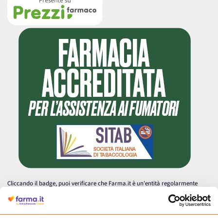
Cliccando il badge, puoi verificare che Farma.it è un'entità regolarmente
autorizzata dal Ministero della Salute a effettuare la vendita online di
medicinali.