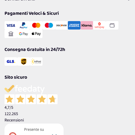
Resi
Politiche per la parità di genere
Privacy Policy
Tantissimi Sconti
Pagamenti Veloci & Sicuri
Cookie Policy
Transazione Sicura
Comunicazioni
Gestisci Cookie
Reso Facile e Veloce
Garanzia
Consegna Gratuita in 24/72h
Sito sicuro
4,7
/5
122.265
Recensioni