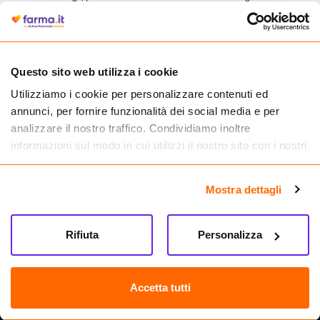
autorizzata dal Ministero della Salute a effettuare la vendita online di
medicinali.
Questo sito web utilizza i cookie
Utilizziamo i cookie per personalizzare contenuti ed
annunci, per fornire funzionalità dei social media e per
analizzare il nostro traffico. Condividiamo inoltre
informazioni sul modo in cui utilizzi il nostro sito con i nostri
partner che si occupano di analisi dei dati web, pubblicità e
social media, i quali potrebbero combinarle con altre
Mostra dettagli
informazioni che hai fornito loro o che hanno raccolto dal
tuo utilizzo dei loro servizi.
Seguici su
Rifiuta
Personalizza
Farma.it S.a.s. P. IVA 07417261216 REA: NA-884088
CREDITS
Accetta tutti
Sede legale Via delle Repubbliche Marinare 128, 80147 Napoli
Vendita online di medicinali senza obbligo di prescrizione effettuata tramite
esercizio autorizzato dal Ministero della Salute – Codice identificativo n. 016715