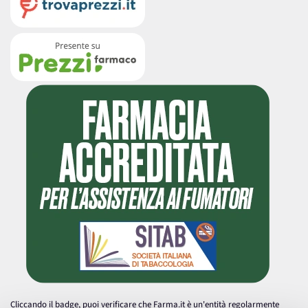
Cliccando il badge, puoi verificare che Farma.it è un'entità regolarmente